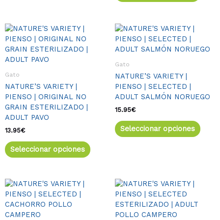
de
de
producto
produ
Este
Este
producto
produ
tiene
tiene
múltiples
múlti
Gato
variantes.
varia
Gato
NATURE’S VARIETY |
Las
Las
NATURE’S VARIETY |
PIENSO | SELECTED |
opciones
opcio
PIENSO | ORIGINAL NO
ADULT SALMÓN NORUEGO
se
se
GRAIN ESTERILIZADO |
pueden
pued
15.95
€
ADULT PAVO
elegir
elegir
Seleccionar opciones
en
en
13.95
€
la
la
Seleccionar opciones
página
págin
de
de
producto
produ
Rango
Este
Rango
Este
de
de
producto
produ
precios:
precios:
tiene
tiene
desde
desde
múltiples
múlti
15.95€
15.95€