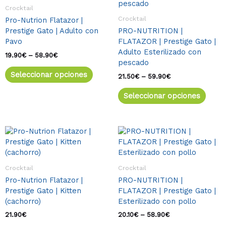
múltiples
múlti
19.90€
21.50€
Crocktail
variantes.
varia
hasta
hasta
Crocktail
Pro-Nutrion Flatazor |
58.90€
59.90€
Las
Las
Prestige Gato | Adulto con
PRO-NUTRITION |
opciones
opcio
Pavo
FLATAZOR | Prestige Gato |
se
se
Adulto Esterilizado con
pueden
pued
19.90
€
–
58.90
€
pescado
elegir
elegir
Seleccionar opciones
en
en
21.50
€
–
59.90
€
la
la
Seleccionar opciones
página
págin
de
de
producto
produ
Este
Rango
Este
de
producto
produ
precios:
tiene
tiene
desde
múltiples
múlti
20.10€
Crocktail
Crocktail
variantes.
varia
hasta
Pro-Nutrion Flatazor |
PRO-NUTRITION |
58.90€
Las
Las
Prestige Gato | Kitten
FLATAZOR | Prestige Gato |
opciones
opcio
(cachorro)
Esterilizado con pollo
se
se
pueden
pued
21.90
€
20.10
€
–
58.90
€
elegir
elegir