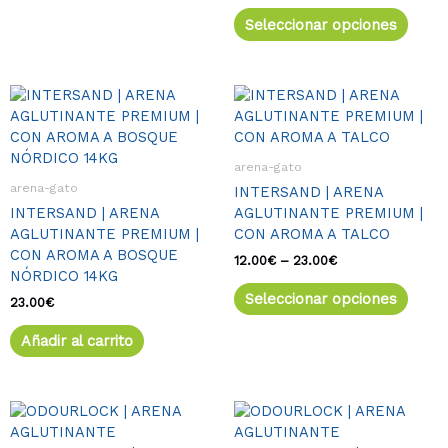
elegir
elegir
Seleccionar opciones
en
en
la
la
página
págin
de
de
Rango
Este
de
producto
produ
produ
precios:
tiene
desde
múlti
12.00€
arena-gato
varia
hasta
arena-gato
INTERSAND | ARENA
23.00€
Las
INTERSAND | ARENA
AGLUTINANTE PREMIUM |
opcio
AGLUTINANTE PREMIUM |
CON AROMA A TALCO
se
CON AROMA A BOSQUE
pued
12.00
€
–
23.00
€
NÓRDICO 14KG
elegir
Seleccionar opciones
en
23.00
€
la
Añadir al carrito
págin
de
produ
Rango
Este
Rango
Este
de
de
producto
produ
precios:
precios: