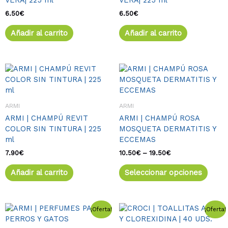
6.50
€
6.50
€
Añadir al carrito
Añadir al carrito
Rango
Este
de
produ
precios:
tiene
desde
múlti
10.50€
ARMI
ARMI
varia
hasta
ARMI | CHAMPÚ REVIT
ARMI | CHAMPÚ ROSA
19.50€
Las
COLOR SIN TINTURA | 225
MOSQUETA DERMATITIS Y
opcio
ml
ECCEMAS
se
pued
7.90
€
10.50
€
–
19.50
€
elegir
Añadir al carrito
Seleccionar opciones
en
la
págin
de
El
El
Este
El
El
¡Oferta!
¡Oferta!
precio
precio
precio
precio
produ
producto
original
actual
original
actual