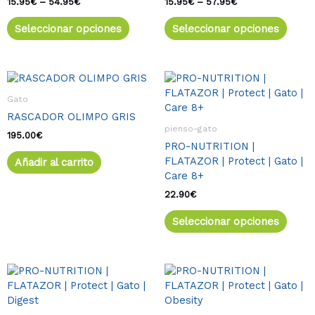
en
en
15.95
€
–
54.95
€
15.95
€
–
57.95
€
la
la
Seleccionar opciones
Seleccionar opciones
página
págin
de
de
producto
produ
Este
produ
Gato
tiene
RASCADOR OLIMPO GRIS
múlti
pienso-gato
varia
195.00
€
PRO-NUTRITION |
Las
FLATAZOR | Protect | Gato |
Añadir al carrito
opcio
Care 8+
se
pued
22.90
€
elegir
Seleccionar opciones
en
la
págin
de
Rango
Este
Rango
Este
de
de
produ
producto
produ
precios:
precios:
tiene
tiene
desde
desde
múltiples
múlti