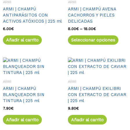
ARMI
ARMI
varia
hasta
ARMI | CHAMPÚ
ARMI | CHAMPÚ AVENA
18.00€
Las
ANTIPARÁSITOS CON
CACHORROS Y PIELES
opcio
ACTIVOS ATÓXICOS | 225 ml
DELICADAS
se
pued
6.00
€
8.00
€
–
18.00
€
elegir
Añadir al carrito
Seleccionar opciones
en
la
págin
de
produ
ARMI
ARMI
ARMI | CHAMPÚ
ARMI | CHAMPÚ EKILIBRI
BLANQUEADOR SIN
CON EXTRACTO DE CAVIAR
TINTURA | 225 ml
| 225 ml
7.90
€
9.80
€
Añadir al carrito
Añadir al carrito