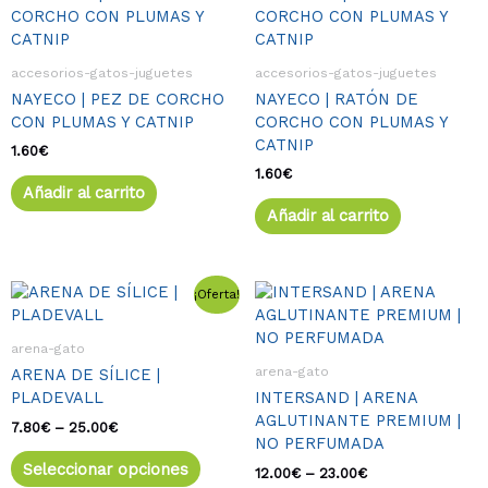
accesorios-gatos-juguetes
accesorios-gatos-juguetes
NAYECO | PEZ DE CORCHO
NAYECO | RATÓN DE
CON PLUMAS Y CATNIP
CORCHO CON PLUMAS Y
CATNIP
1.60
€
1.60
€
Añadir al carrito
Añadir al carrito
Rango
Este
Rango
Este
¡Oferta!
de
de
producto
produ
precios:
precios:
tiene
tiene
desde
desde
arena-gato
múltiples
múlti
7.80€
12.00€
arena-gato
ARENA DE SÍLICE |
variantes.
varia
hasta
hasta
PLADEVALL
INTERSAND | ARENA
25.00€
23.00€
Las
Las
AGLUTINANTE PREMIUM |
opciones
opcio
7.80
€
–
25.00
€
NO PERFUMADA
se
se
Seleccionar opciones
pueden
pued
12.00
€
–
23.00
€