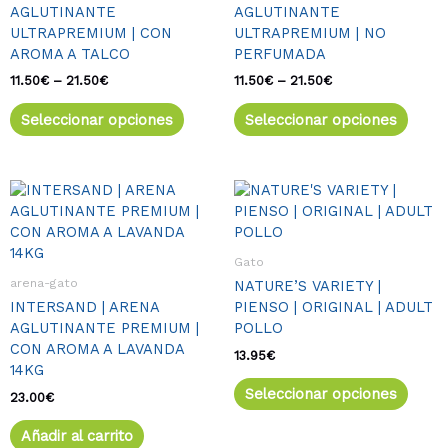
AGLUTINANTE
AGLUTINANTE
se
se
ULTRAPREMIUM | CON
ULTRAPREMIUM | NO
pueden
pued
AROMA A TALCO
PERFUMADA
elegir
elegir
en
en
11.50
€
–
21.50
€
11.50
€
–
21.50
€
la
la
Seleccionar opciones
Seleccionar opciones
página
págin
de
de
producto
produ
Este
produ
tiene
múlti
Gato
varia
arena-gato
NATURE’S VARIETY |
Las
INTERSAND | ARENA
PIENSO | ORIGINAL | ADULT
opcio
AGLUTINANTE PREMIUM |
POLLO
se
CON AROMA A LAVANDA
pued
13.95
€
14KG
elegir
Seleccionar opciones
en
23.00
€
la
Añadir al carrito
págin