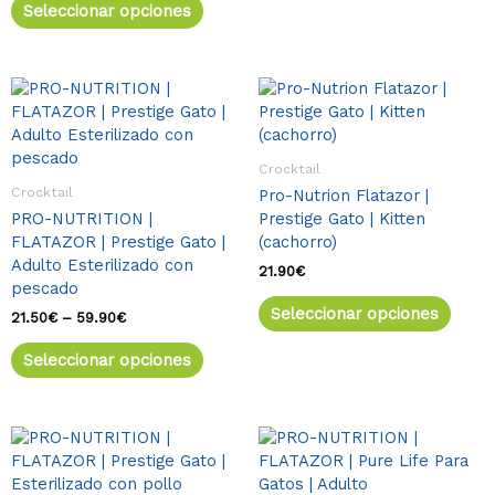
Seleccionar opciones
página
págin
de
de
producto
produ
Rango
Este
Este
de
producto
produ
precios:
tiene
tiene
desde
múltiples
múlti
21.50€
Crocktail
variantes.
varia
hasta
Crocktail
Pro-Nutrion Flatazor |
59.90€
Las
Las
PRO-NUTRITION |
Prestige Gato | Kitten
opciones
opcio
FLATAZOR | Prestige Gato |
(cachorro)
se
se
Adulto Esterilizado con
pueden
pued
21.90
€
pescado
elegir
elegir
Seleccionar opciones
en
en
21.50
€
–
59.90
€
la
la
Seleccionar opciones
página
págin
de
de
producto
produ
Rango
Este
Rango
Este
de
de
producto
produ
precios:
precios:
tiene
tiene
desde
desde