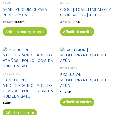
tiene
era:
es:
era:
es:
ARMI
Gato
múltiples
12.50€.
11.50€.
4.25€.
3.85€.
ARMI | PERFUMES PARA
CROCI | TOALLITAS ALOE Y
variantes.
PERROS Y GATOS
CLOREXIDINA | 40 UDS.
Las
opciones
12.50
€
11.50
€
4.25
€
3.85
€
se
Seleccionar opciones
Añadir al carrito
pueden
elegir
en
la
página
de
producto
EXCLUSION
EXCLUSION
EXCLUSION |
EXCLUSION |
MEDITERRANEO | ADULTO |
MEDITERRANEO | ADULTO
ATÚN
+7 AÑOS | POLLO | COMIDA
16.90
€
HÚMEDA GATO
Añadir al carrito
1.40
€
Añadir al carrito