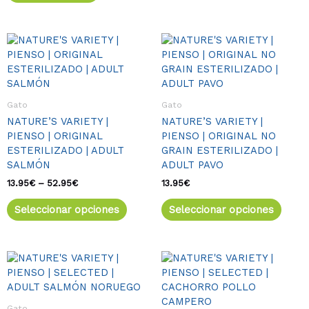
de
produ
Rango
Este
Este
de
producto
produ
precios:
tiene
tiene
desde
múltiples
múlti
13.95€
variantes.
varia
hasta
Gato
Gato
52.95€
Las
Las
NATURE’S VARIETY |
NATURE’S VARIETY |
opciones
opcio
PIENSO | ORIGINAL
PIENSO | ORIGINAL NO
se
se
ESTERILIZADO | ADULT
GRAIN ESTERILIZADO |
pueden
pued
SALMÓN
ADULT PAVO
elegir
elegir
en
en
13.95
€
–
52.95
€
13.95
€
la
la
Seleccionar opciones
Seleccionar opciones
página
págin
de
de
producto
produ
Este
Rango
Este
de
producto
produ
precios:
tiene
tiene
desde
múltiples
múlti
15.95€
Gato