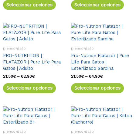
Seleccionar opciones
Seleccionar opciones
en
en
la
la
página
págin
de
de
Rango
Este
Rango
Este
de
de
producto
produ
producto
produ
precios:
precios:
tiene
tiene
desde
desde
múltiples
múlti
21.50€
21.50€
pienso-gato
pienso-gato
variantes.
varia
hasta
hasta
PRO-NUTRITION |
Pro-Nutrion Flatazor | Pure
62.90€
64.90€
Las
Las
FLATAZOR | Pure Life Para
Life Para Gatos |
opciones
opcio
Gatos | Adulto
Esterilizado Sardina
se
se
pueden
pued
21.50
€
–
62.90
€
21.50
€
–
64.90
€
elegir
elegir
Seleccionar opciones
Seleccionar opciones
en
en
la
la
página
págin
de
de
Rango
Este
Rango
Este
de
de
producto
produ
producto
produ
precios:
precios:
tiene
tiene
desde
desde
múltiples
múlti
21.50€
21.90€
pienso-gato
pienso-gato
variantes.
varia
hasta
hasta