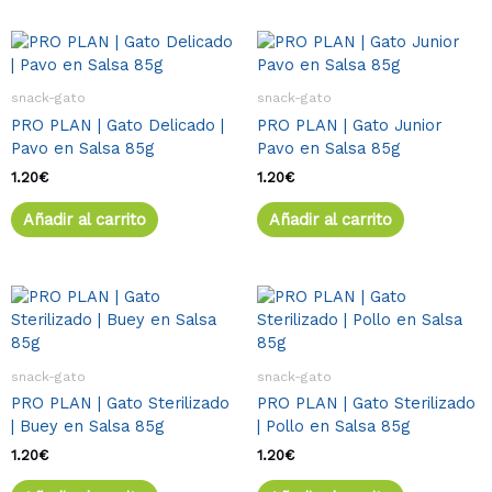
página
de
producto
snack-gato
snack-gato
PRO PLAN | Gato Delicado |
PRO PLAN | Gato Junior
Pavo en Salsa 85g
Pavo en Salsa 85g
1.20
€
1.20
€
Añadir al carrito
Añadir al carrito
snack-gato
snack-gato
PRO PLAN | Gato Sterilizado
PRO PLAN | Gato Sterilizado
| Buey en Salsa 85g
| Pollo en Salsa 85g
1.20
€
1.20
€