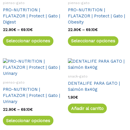
22.90€
22.90€
pienso-gato
pienso-gato
variantes.
varia
hasta
hasta
PRO-NUTRITION |
PRO-NUTRITION |
69.10€
69.10€
Las
Las
FLATAZOR | Protect | Gato |
FLATAZOR | Protect | Gato |
opciones
opcio
Digest
Obesity
se
se
pueden
pued
22.90
€
–
69.10
€
22.90
€
–
69.10
€
elegir
elegir
Seleccionar opciones
Seleccionar opciones
en
en
la
la
página
págin
de
de
Rango
Este
de
producto
produ
producto
precios:
tiene
desde
snack-gato
múltiples
22.90€
pienso-gato
DENTALIFE PARA GATO |
variantes.
hasta
PRO-NUTRITION |
Salmón 8x40g
69.10€
Las
FLATAZOR | Protect | Gato |
opciones
1.90
€
Urinary
se
Añadir al carrito
pueden
22.90
€
–
69.10
€
elegir
Seleccionar opciones
en
la