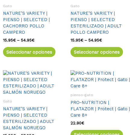
variantes.
varia
hasta
hasta
Gato
Gato
54.95€
54.95€
Las
Las
NATURE’S VARIETY |
NATURE’S VARIETY |
opciones
opcio
PIENSO | SELECTED |
PIENSO | SELECTED
se
se
CACHORRO POLLO
ESTERILIZADO | ADULT
pueden
pued
CAMPERO
POLLO CAMPERO
elegir
elegir
en
en
15.95
€
–
54.95
€
15.95
€
–
54.95
€
la
la
Seleccionar opciones
Seleccionar opciones
página
págin
de
de
producto
produ
Rango
Este
Este
de
producto
produ
precios:
tiene
tiene
desde
múltiples
múlti
15.95€
pienso-gato
variantes.
varia
hasta
Gato
PRO-NUTRITION |
57.95€
Las
Las
NATURE’S VARIETY |
FLATAZOR | Protect | Gato |
opciones
opcio
PIENSO | SELECTED
Care 8+
se
se
ESTERILIZADO | ADULT
pueden
pued
22.90
€
SALMÓN NORUEGO
elegir
elegir
Seleccionar opciones