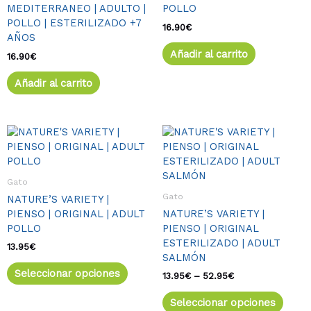
MEDITERRANEO | ADULTO |
POLLO
POLLO | ESTERILIZADO +7
16.90
€
AÑOS
Añadir al carrito
16.90
€
Añadir al carrito
Este
Rango
Este
de
producto
produ
precios:
tiene
tiene
desde
múltiples
múlti
13.95€
Gato
variantes.
varia
hasta
Gato
NATURE’S VARIETY |
52.95€
Las
Las
PIENSO | ORIGINAL | ADULT
NATURE’S VARIETY |
opciones
opcio
POLLO
PIENSO | ORIGINAL
se
se
ESTERILIZADO | ADULT
pueden
pued
13.95
€
SALMÓN
elegir
elegir
Seleccionar opciones
en
en
13.95
€
–
52.95
€
la
la
Seleccionar opciones
página
págin