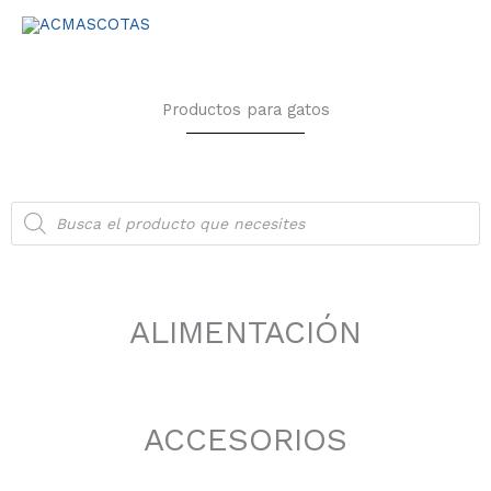
Ir
al
contenido
Productos para gatos
Búsqueda
de
productos
ALIMENTACIÓN
ACCESORIOS