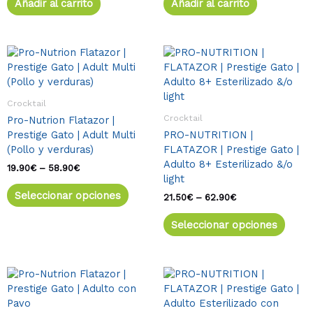
Añadir al carrito
Añadir al carrito
Rango
Este
Rango
Este
de
de
producto
produ
precios:
precios:
tiene
tiene
desde
desde
múltiples
múlti
19.90€
21.50€
Crocktail
variantes.
varia
hasta
hasta
Crocktail
Pro-Nutrion Flatazor |
58.90€
62.90€
Las
Las
Prestige Gato | Adult Multi
PRO-NUTRITION |
opciones
opcio
(Pollo y verduras)
FLATAZOR | Prestige Gato |
se
se
Adulto 8+ Esterilizado &/o
pueden
pued
19.90
€
–
58.90
€
light
elegir
elegir
Seleccionar opciones
en
en
21.50
€
–
62.90
€
la
la
Seleccionar opciones
página
págin
de
de
producto
produ
Rango
Este
Rango
Este
de
de
producto
produ
precios:
precios:
tiene
tiene
desde
desde