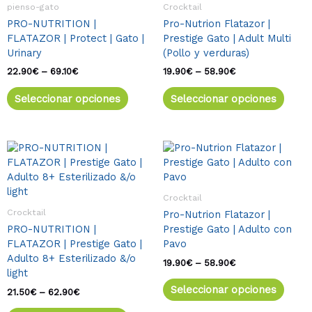
22.90€
19.90€
pienso-gato
Crocktail
variantes.
varia
hasta
hasta
PRO-NUTRITION |
Pro-Nutrion Flatazor |
69.10€
58.90€
Las
Las
FLATAZOR | Protect | Gato |
Prestige Gato | Adult Multi
opciones
opcio
Urinary
(Pollo y verduras)
se
se
pueden
pued
22.90
€
–
69.10
€
19.90
€
–
58.90
€
elegir
elegir
Seleccionar opciones
Seleccionar opciones
en
en
la
la
página
págin
de
de
Rango
Este
Rango
Este
de
de
producto
produ
producto
produ
precios:
precios:
tiene
tiene
desde
desde
múltiples
múlti
21.50€
19.90€
Crocktail
variantes.
varia
hasta
hasta
Crocktail
Pro-Nutrion Flatazor |
62.90€
58.90€
Las
Las
PRO-NUTRITION |
Prestige Gato | Adulto con
opciones
opcio
FLATAZOR | Prestige Gato |
Pavo
se
se
Adulto 8+ Esterilizado &/o
pueden
pued
19.90
€
–
58.90
€
light
elegir
elegir
Seleccionar opciones
en
en
21.50
€
–
62.90
€
la
la