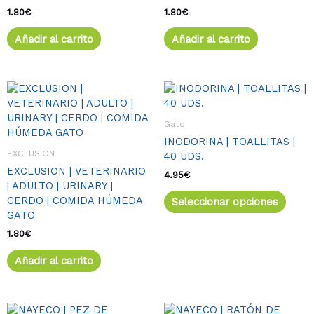
1.80
€
1.80
€
Añadir al carrito
Añadir al carrito
Este
produ
tiene
Gato
múlti
INODORINA | TOALLITAS |
varia
EXCLUSION
40 UDS.
Las
EXCLUSION | VETERINARIO
opcio
4.95
€
| ADULTO | URINARY |
se
CERDO | COMIDA HÚMEDA
Seleccionar opciones
pued
GATO
elegir
en
1.80
€
la
Añadir al carrito
págin
de
produ