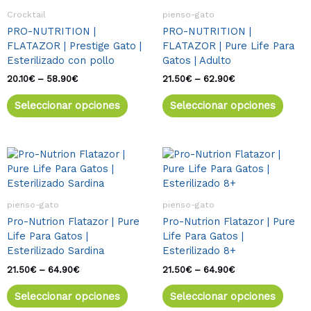
múltiples
múlti
20.10€
21.50€
Crocktail
pienso-gato
variantes.
varia
hasta
hasta
PRO-NUTRITION |
PRO-NUTRITION |
58.90€
62.90€
Las
Las
FLATAZOR | Prestige Gato |
FLATAZOR | Pure Life Para
opciones
opcio
Esterilizado con pollo
Gatos | Adulto
se
se
pueden
pued
20.10
€
–
58.90
€
21.50
€
–
62.90
€
elegir
elegir
Seleccionar opciones
Seleccionar opciones
en
en
la
la
página
págin
de
de
Rango
Este
Rango
Este
de
de
producto
produ
producto
produ
precios:
precios:
tiene
tiene
desde
desde
múltiples
múlti
21.50€
21.50€
pienso-gato
pienso-gato
variantes.
varia
hasta
hasta
Pro-Nutrion Flatazor | Pure
Pro-Nutrion Flatazor | Pure
64.90€
64.90€
Las
Las
Life Para Gatos |
Life Para Gatos |
opciones
opcio
Esterilizado Sardina
Esterilizado 8+
se
se
pueden
pued
21.50
€
–
64.90
€
21.50
€
–
64.90
€
elegir
elegir
Seleccionar opciones
Seleccionar opciones
en
en