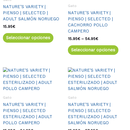
variantes.
varia
hasta
Gato
NATURE’S VARIETY |
54.95€
Las
Las
PIENSO | SELECTED |
NATURE’S VARIETY |
opciones
opcio
ADULT SALMÓN NORUEGO
PIENSO | SELECTED |
se
se
CACHORRO POLLO
pueden
pued
15.95
€
CAMPERO
elegir
elegir
Seleccionar opciones
en
en
15.95
€
–
54.95
€
la
la
Seleccionar opciones
página
págin
de
de
producto
produ
Rango
Este
Rango
Este
de
de
producto
produ
precios:
precios:
tiene
tiene
desde
desde
múltiples
múlti
15.95€
15.95€
variantes.
varia
hasta
hasta
Gato
Gato
54.95€
57.95€
Las
Las
NATURE’S VARIETY |
NATURE’S VARIETY |
opciones
opcio
PIENSO | SELECTED
PIENSO | SELECTED
se
se
ESTERILIZADO | ADULT
ESTERILIZADO | ADULT
pueden
pued
POLLO CAMPERO
SALMÓN NORUEGO
elegir
elegir