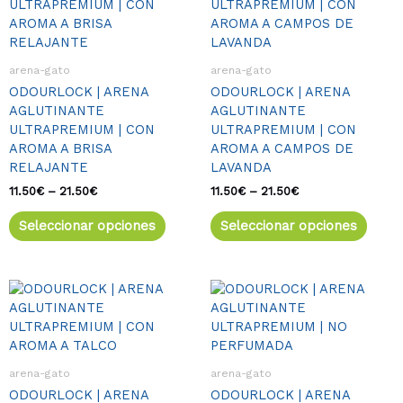
tiene
tiene
desde
desde
múltiples
múlti
11.50€
11.50€
variantes.
varia
hasta
hasta
21.50€
21.50€
Las
Las
arena-gato
arena-gato
opciones
opcio
ODOURLOCK | ARENA
ODOURLOCK | ARENA
se
se
AGLUTINANTE
AGLUTINANTE
pueden
pued
ULTRAPREMIUM | CON
ULTRAPREMIUM | CON
elegir
elegir
AROMA A BRISA
AROMA A CAMPOS DE
en
en
RELAJANTE
LAVANDA
la
la
página
págin
11.50
€
–
21.50
€
11.50
€
–
21.50
€
de
de
Seleccionar opciones
Seleccionar opciones
producto
produ
Rango
Este
Rango
Este
de
de
producto
produ
precios:
precios:
tiene
tiene
desde
desde
múltiples
múlti
11.50€
11.50€
variantes.
varia
hasta
hasta
arena-gato
arena-gato
21.50€
21.50€
Las
Las
ODOURLOCK | ARENA
ODOURLOCK | ARENA
opciones
opcio