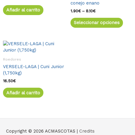
conejo enano
8.10€
Las
Añadir al carrito
opcio
1.90
€
–
8.10
€
se
Seleccionar opciones
pued
elegir
en
la
págin
de
Roedores
produ
VERSELE-LAGA | Cuni Junior
(1,750kg)
16.50
€
Añadir al carrito
Copyright © 2026
ACMASCOTAS
|
Credits