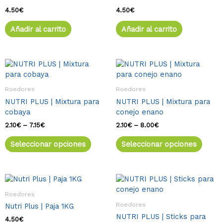
4.50
€
4.50
€
Añadir al carrito
Añadir al carrito
Rango
Este
Rango
Este
de
de
producto
produ
precios:
precios:
tiene
tiene
desde
desde
Roedores
Roedores
múltiples
múlti
2.10€
2.10€
NUTRI PLUS | Mixtura para
NUTRI PLUS | Mixtura para
variantes.
varia
hasta
hasta
cobaya
conejo enano
7.15€
8.00€
Las
Las
opciones
opcio
2.10
€
–
7.15
€
2.10
€
–
8.00
€
se
se
Seleccionar opciones
Seleccionar opciones
pueden
pued
elegir
elegir
en
en
la
la
Rango
Este
de
página
págin
produ
Roedores
precios:
de
de
tiene
desde
Roedores
Nutri Plus | Paja 1KG
producto
produ
múlti
1.90€
NUTRI PLUS | Sticks para
varia
4.50
€
hasta