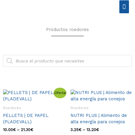
Ir
Men
al
contenido
prin
Productos roedores
Búsqueda
de
productos
Rango
Este
Rango
Este
¡Oferta!
de
de
producto
produ
precios:
precios:
tiene
tiene
desde
desde
Roedores
Roedores
múltiples
múlti
10.00€
3.25€
PELLETS | DE PAPEL
NUTRI PLUS | Alimento de
variantes.
varia
hasta
hasta
(PLADEVALL)
alta energía para conejos
21.30€
13.20€
Las
Las
opciones
opcio
10.00
€
–
21.30
€
3.25
€
–
13.20
€