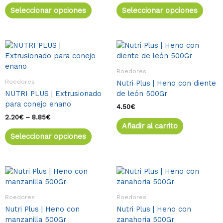
se
se
Seleccionar opciones
Seleccionar opciones
pueden
pued
elegir
elegir
en
en
la
la
Rango
Este
de
página
págin
producto
precios:
de
de
tiene
desde
Roedores
producto
produ
múltiples
2.20€
Roedores
Nutri Plus | Heno con diente
variantes.
hasta
NUTRI PLUS | Extrusionado
de león 500Gr
8.85€
Las
para conejo enano
opciones
4.50
€
se
2.20
€
–
8.85
€
Añadir al carrito
pueden
Seleccionar opciones
elegir
en
la
página
de
producto
Roedores
Roedores
Nutri Plus | Heno con
Nutri Plus | Heno con
manzanilla 500Gr
zanahoria 500Gr