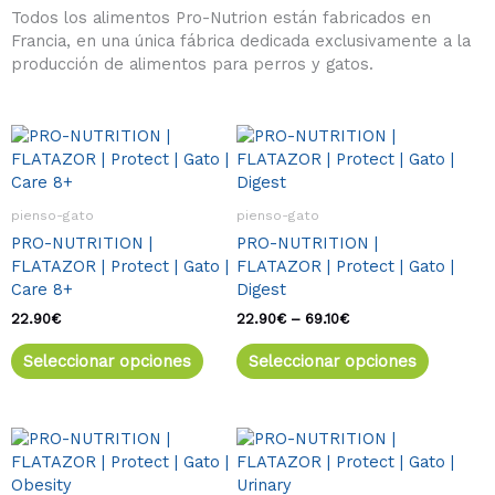
Todos los alimentos Pro-Nutrion están fabricados en
Francia, en una única fábrica dedicada exclusivamente a la
producción de alimentos para perros y gatos.
Este
Rango
Este
de
producto
product
precios:
tiene
tiene
desde
múltiples
múltiple
22.90€
pienso-gato
pienso-gato
variantes.
variante
hasta
PRO-NUTRITION |
PRO-NUTRITION |
69.10€
Las
Las
FLATAZOR | Protect | Gato |
FLATAZOR | Protect | Gato |
opciones
opcione
Care 8+
Digest
se
se
pueden
pueden
22.90
€
22.90
€
–
69.10
€
elegir
elegir
Seleccionar opciones
Seleccionar opciones
en
en
la
la
página
página
de
de
Rango
Este
Rango
Este
de
de
producto
product
producto
product
precios:
precios:
tiene
tiene
desde
desde