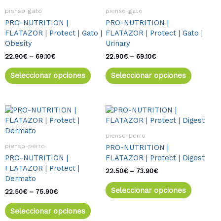
múltiples
múltiple
22.90€
22.90€
pienso-gato
pienso-gato
variantes.
variante
hasta
hasta
PRO-NUTRITION |
PRO-NUTRITION |
69.10€
69.10€
Las
Las
FLATAZOR | Protect | Gato |
FLATAZOR | Protect | Gato |
opciones
opcione
Obesity
Urinary
se
se
pueden
pueden
22.90
€
–
69.10
€
22.90
€
–
69.10
€
elegir
elegir
Seleccionar opciones
Seleccionar opciones
en
en
la
la
página
página
de
de
Rango
Este
Rango
Este
de
de
producto
product
producto
product
precios:
precios:
tiene
tiene
desde
desde
pienso-perro
múltiples
múltiple
22.50€
22.50€
pienso-perro
PRO-NUTRITION |
variantes.
variante
hasta
hasta
PRO-NUTRITION |
FLATAZOR | Protect | Digest
75.90€
73.90€
Las
Las
FLATAZOR | Protect |
opciones
opcione
22.50
€
–
73.90
€
Dermato
se
se
Seleccionar opciones
pueden
pueden
22.50
€
–
75.90
€
elegir
elegir
Seleccionar opciones
en
en