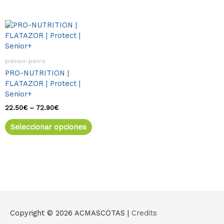
la
la
página
página
de
de
Rango
Este
de
producto
product
producto
precios:
tiene
desde
múltiples
22.50€
pienso-perro
variantes.
hasta
PRO-NUTRITION |
72.90€
Las
FLATAZOR | Protect |
opciones
Senior+
se
pueden
22.50
€
–
72.90
€
elegir
Seleccionar opciones
en
la
página
de
producto
Copyright © 2026
ACMASCOTAS
|
Credits