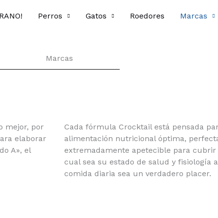
ERANO!
Perros
Gatos
Roedores
Marcas
Marcas
 mejor, por
Cada fórmula Crocktail está pensada par
para elaborar
alimentación nutricional óptima, perfec
o A», el
extremadamente apetecible para cubrir 
cual sea su estado de salud y fisiología
comida diaria sea un verdadero placer.