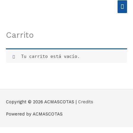
Ir
Men
al
contenido
prin
Carrito
Tu carrito está vacío.
Copyright © 2026
ACMASCOTAS
|
Credits
Powered by
ACMASCOTAS