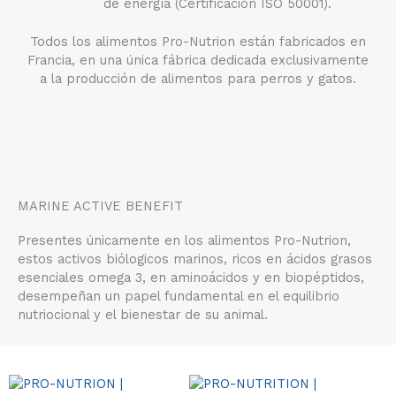
de energía (Certificación ISO 50001).
Todos los alimentos Pro-Nutrion están fabricados en
Francia, en una única fábrica dedicada exclusivamente
a la producción de alimentos para perros y gatos.
MARINE ACTIVE BENEFIT
Presentes únicamente en los alimentos Pro-Nutrion,
estos activos biólogicos marinos, ricos en ácidos grasos
esenciales omega 3, en aminoácidos y en biopéptidos,
desempeñan un papel fundamental en el equilibrio
nutriocional y el bienestar de su animal.
Rango
Este
Rango
Este