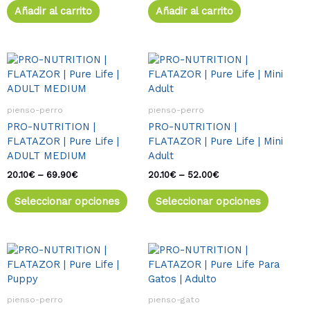
Añadir al carrito
Añadir al carrito
Rango
Este
Rango
Este
de
de
producto
product
precios:
precios:
tiene
tiene
desde
desde
múltiples
múltiple
20.10€
20.10€
pienso-perro
pienso-perro
variantes.
variante
hasta
hasta
PRO-NUTRITION |
PRO-NUTRITION |
69.90€
52.00€
Las
Las
FLATAZOR | Pure Life |
FLATAZOR | Pure Life | Mini
opciones
opcione
ADULT MEDIUM
Adult
se
se
pueden
pueden
20.10
€
–
69.90
€
20.10
€
–
52.00
€
elegir
elegir
Seleccionar opciones
Seleccionar opciones
en
en
la
la
página
página
de
de
Rango
Este
Rango
Este
de
de
producto
product
producto
product
precios:
precios:
tiene
tiene
desde
desde
múltiples
múltiple
20.10€
21.50€
pienso-perro
pienso-gato
variantes.
variante
hasta
hasta