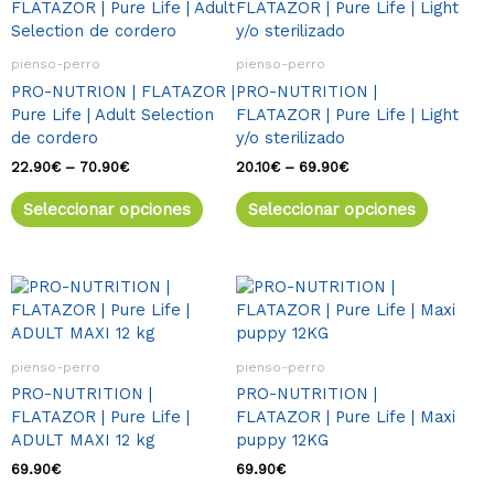
de
de
producto
product
precios:
precios:
tiene
tiene
desde
desde
múltiples
múltiple
22.90€
20.10€
pienso-perro
pienso-perro
variantes.
variante
hasta
hasta
PRO-NUTRION | FLATAZOR |
PRO-NUTRITION |
70.90€
69.90€
Las
Las
Pure Life | Adult Selection
FLATAZOR | Pure Life | Light
opciones
opcione
de cordero
y/o sterilizado
se
se
pueden
pueden
22.90
€
–
70.90
€
20.10
€
–
69.90
€
elegir
elegir
Seleccionar opciones
Seleccionar opciones
en
en
la
la
página
página
de
de
producto
product
pienso-perro
pienso-perro
PRO-NUTRITION |
PRO-NUTRITION |
FLATAZOR | Pure Life |
FLATAZOR | Pure Life | Maxi
ADULT MAXI 12 kg
puppy 12KG
69.90
€
69.90
€