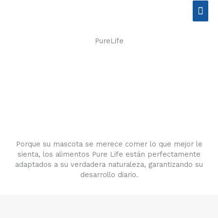
Ir
Men
al
contenido
prin
PureLife
Porque su mascota se merece comer lo que mejor le
sienta, los alimentos Pure Life están perfectamente
adaptados a su verdadera naturaleza, garantizando su
desarrollo diario.