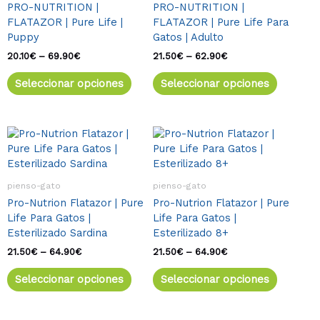
PRO-NUTRITION |
PRO-NUTRITION |
69.90€
62.90€
Las
Las
FLATAZOR | Pure Life |
FLATAZOR | Pure Life Para
opciones
opcione
Puppy
Gatos | Adulto
se
se
pueden
pueden
20.10
€
–
69.90
€
21.50
€
–
62.90
€
elegir
elegir
Seleccionar opciones
Seleccionar opciones
en
en
la
la
página
página
de
de
Rango
Este
Rango
Este
de
de
producto
product
producto
product
precios:
precios:
tiene
tiene
desde
desde
múltiples
múltiple
21.50€
21.50€
pienso-gato
pienso-gato
variantes.
variante
hasta
hasta
Pro-Nutrion Flatazor | Pure
Pro-Nutrion Flatazor | Pure
64.90€
64.90€
Las
Las
Life Para Gatos |
Life Para Gatos |
opciones
opcione
Esterilizado Sardina
Esterilizado 8+
se
se
pueden
pueden
21.50
€
–
64.90
€
21.50
€
–
64.90
€
elegir
elegir
Seleccionar opciones
Seleccionar opciones
en
en
la
la
página
página