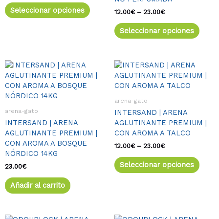
se
se
Seleccionar opciones
pueden
pued
12.00
€
–
23.00
€
elegir
elegir
Seleccionar opciones
en
en
la
la
página
págin
de
de
Rango
Este
de
producto
produ
produ
precios:
tiene
desde
múlti
12.00€
arena-gato
varia
hasta
arena-gato
INTERSAND | ARENA
23.00€
Las
INTERSAND | ARENA
AGLUTINANTE PREMIUM |
opcio
AGLUTINANTE PREMIUM |
CON AROMA A TALCO
se
CON AROMA A BOSQUE
pued
12.00
€
–
23.00
€
NÓRDICO 14KG
elegir
Seleccionar opciones
en
23.00
€
la
Añadir al carrito
págin
de
produ
Rango
Rango