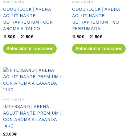
arena-gato
arena-gato
21.50€
21.50€
Las
Las
ODOURLOCK | ARENA
ODOURLOCK | ARENA
opciones
opcio
AGLUTINANTE
AGLUTINANTE
se
se
ULTRAPREMIUM | CON
ULTRAPREMIUM | NO
pueden
pued
AROMA A TALCO
PERFUMADA
elegir
elegir
en
en
11.50
€
–
21.50
€
11.50
€
–
21.50
€
la
la
Seleccionar opciones
Seleccionar opciones
página
págin
de
de
producto
produ
arena-gato
INTERSAND | ARENA
AGLUTINANTE PREMIUM |
CON AROMA A LAVANDA
14KG
23.00
€