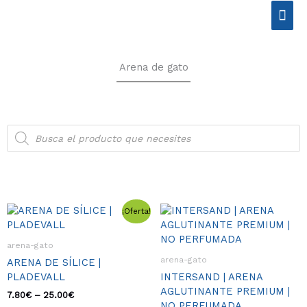
Ir
Men
al
contenido
prin
Arena de gato
Búsqueda
de
productos
Rango
Este
Rango
Este
¡Oferta!
de
de
producto
produ
precios:
precios:
tiene
tiene
desde
desde
arena-gato
múltiples
múlti
7.80€
12.00€
arena-gato
ARENA DE SÍLICE |
variantes.
varia
hasta
hasta
PLADEVALL
INTERSAND | ARENA
25.00€
23.00€
Las
Las
AGLUTINANTE PREMIUM |
opciones
opcio
7.80
€
–
25.00
€
NO PERFUMADA