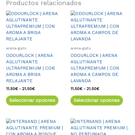
Productos relacionados
Rango
Este
Rango
Este
de
de
producto
produ
precios:
precios:
tiene
tiene
desde
desde
múltiples
múlti
11.50€
11.50€
variantes.
varia
hasta
hasta
21.50€
21.50€
Las
Las
arena-gato
arena-gato
opciones
opcio
ODOURLOCK | ARENA
ODOURLOCK | ARENA
se
se
AGLUTINANTE
AGLUTINANTE
pueden
pued
ULTRAPREMIUM | CON
ULTRAPREMIUM | CON
elegir
elegir
AROMA A BRISA
AROMA A CAMPOS DE
en
en
RELAJANTE
LAVANDA
la
la
página
págin
11.50
€
-
21.50
€
11.50
€
-
21.50
€
de
de
Seleccionar opciones
Seleccionar opciones
producto
produ
Rango
Este
de
produ
precios:
tiene