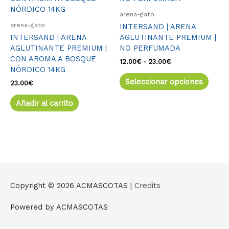
desde
múlti
12.00€
arena-gato
varia
hasta
arena-gato
INTERSAND | ARENA
23.00€
Las
INTERSAND | ARENA
AGLUTINANTE PREMIUM |
opcio
AGLUTINANTE PREMIUM |
NO PERFUMADA
se
CON AROMA A BOSQUE
pued
12.00
€
-
23.00
€
NÓRDICO 14KG
elegir
Seleccionar opciones
en
23.00
€
la
Añadir al carrito
págin
de
produ
Copyright © 2026
ACMASCOTAS
|
Credits
Powered by
ACMASCOTAS