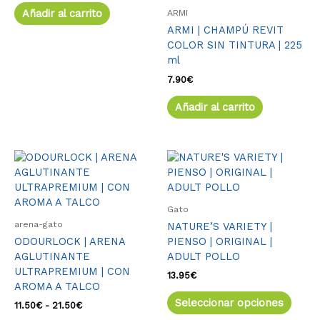
Añadir al carrito
ARMI
ARMI | CHAMPÚ REVIT
COLOR SIN TINTURA | 225
ml
7.90
€
Añadir al carrito
Rango
Este
Este
de
producto
produ
precios:
tiene
tiene
desde
múltiples
múlti
11.50€
Gato
variantes.
varia
hasta
arena-gato
NATURE’S VARIETY |
21.50€
Las
Las
ODOURLOCK | ARENA
PIENSO | ORIGINAL |
opciones
opcio
AGLUTINANTE
ADULT POLLO
se
se
ULTRAPREMIUM | CON
pueden
pued
13.95
€
AROMA A TALCO
elegir
elegir
Seleccionar opciones
en
en
11.50
€
-
21.50
€