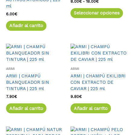
pued
8.00
€
-
18.00
€
ml
elegir
Seleccionar opciones
en
6.00
€
la
Añadir al carrito
págin
de
produ
ARMI
ARMI
ARMI | CHAMPÚ
ARMI | CHAMPÚ EKILIBRI
BLANQUEADOR SIN
CON EXTRACTO DE
TINTURA | 225 ml
CAVIAR | 225 ml
7.90
€
9.80
€
Añadir al carrito
Añadir al carrito