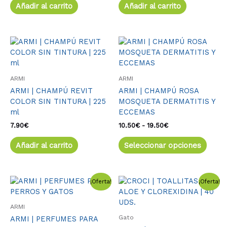
Añadir al carrito
Añadir al carrito
Rango
Este
de
produ
precios:
tiene
desde
múlti
10.50€
ARMI
ARMI
varia
hasta
ARMI | CHAMPÚ REVIT
ARMI | CHAMPÚ ROSA
19.50€
Las
COLOR SIN TINTURA | 225
MOSQUETA DERMATITIS Y
opcio
ml
ECCEMAS
se
pued
7.90
€
10.50
€
-
19.50
€
elegir
Añadir al carrito
Seleccionar opciones
en
la
págin
de
El
El
Este
El
El
¡Oferta!
¡Oferta!
precio
precio
precio
precio
produ
producto
original
actual
original
actual
tiene
era:
es:
era:
es:
ARMI
múltiples
12.50€.
11.50€.
4.25€.
3.85€.
Gato
ARMI | PERFUMES PARA
variantes.