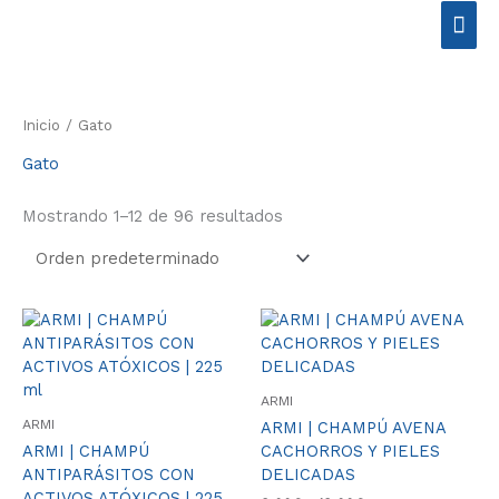
Ir
Men
al
contenido
prin
Inicio
/ Gato
Gato
Mostrando 1–12 de 96 resultados
Rango
Este
de
produ
precios:
tiene
desde
múlti
8.00€
ARMI
varia
hasta
ARMI
ARMI | CHAMPÚ AVENA
18.00€
Las
ARMI | CHAMPÚ
CACHORROS Y PIELES
opcio
ANTIPARÁSITOS CON
DELICADAS
se
ACTIVOS ATÓXICOS | 225