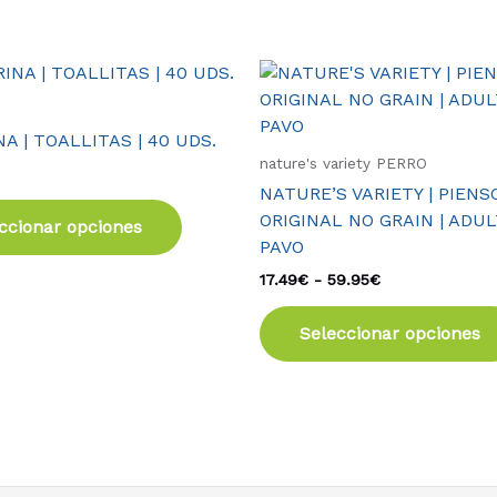
Rango
Este
de
producto
precios:
tiene
desde
A | TOALLITAS | 40 UDS.
17.49€
múltiples
nature's variety PERRO
hasta
variantes.
59.95€
NATURE’S VARIETY | PIENSO
Las
ORIGINAL NO GRAIN | ADUL
ccionar opciones
opciones
PAVO
se
17.49
€
-
59.95
€
pueden
elegir
Seleccionar opciones
en
la
página
de
producto