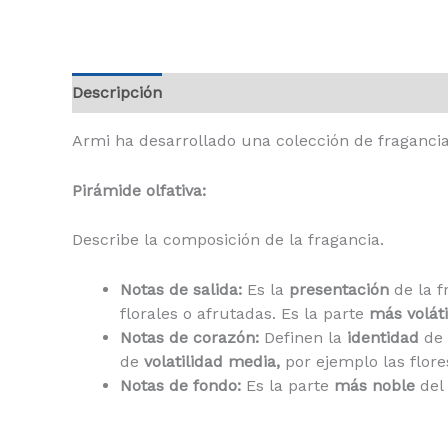
Descripción
Información adicional
Armi ha desarrollado una colección de fragancias
Pi
rámide olfati
v
a:
Describe la composición de la fragancia.
Notas de salida:
Es la
presentación
de la f
florales o afrutadas. Es la parte
más voláti
Notas de corazón:
Definen la
identidad
de 
de
volatilidad
media,
por ejemplo las flore
Notas de fondo:
Es la parte
más noble
del