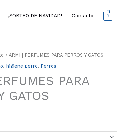
¡SORTEO DE NAVIDAD!
Contacto
0
to
/ ARMI | PERFUMES PARA PERROS Y GATOS
ecio
to
,
higiene perro
,
Perros
tual
:
PERFUMES PARA
.50€.
Y GATOS