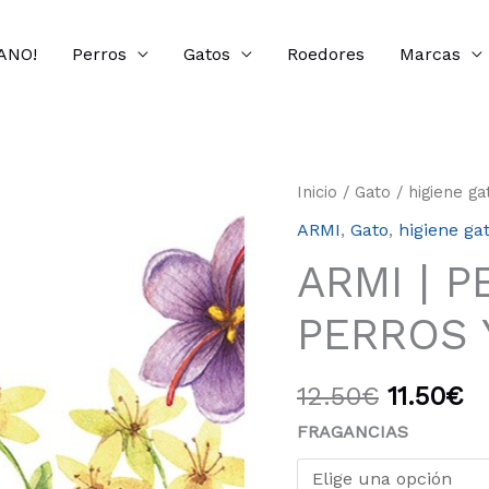
ANO!
Perros
Gatos
Roedores
Marcas
El
El
ARMI
Inicio
/
Gato
/
higiene ga
precio
pr
|
ARMI
,
Gato
,
higiene ga
original
ac
PERFUMES
era:
es
ARMI | 
PARA
12.50€.
11
PERROS
PERROS 
Y
GATOS
cantidad
12.50
€
11.50
€
FRAGANCIAS