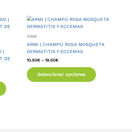
Rango
Este
Este
de
producto
producto
precios:
tiene
tiene
desde
ARMI
10.50€
múltiples
múltiples
ARMI | CHAMPÚ ROSA MOSQUETA
hasta
variantes.
variantes.
19.50€
 |
DERMATITIS Y ECCEMAS
Las
Las
T DE
10.50
€
-
19.50
€
opciones
opciones
se
se
Seleccionar opciones
pueden
pueden
elegir
elegir
en
en
la
la
página
página
de
de
producto
producto