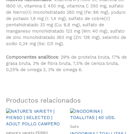
1800 UI, vitamina E 450 mg, vitamina C 350 mg, sulfato
de hierro(II) monohidratado 260 mg (Fe: 86 mg), yoduro
de potasio 1,9 mg (I: 1,4 mg), sulfato de cobre(II)
pentahidratado 33 mg (Cu: 8,8 mg), sulfato de
manganeso monohidratado 123 mg (Mn: 40 mg), sulfato
de zinc monohidratado 363 mg (Zn: 128 mg), selenito de
sodio 0,24 mg (Se: 0,11 mg).
Componentes analíticos
: 29% de proteína bruta, 17% de
grasa bruta, 3% de fibra bruta, 7,5% de ceniza bruta,
0,25% de omega 3, 3% de omega 6.
Productos relacionados
Este
Este
producto
produ
tiene
tiene
Gato
múltiples
múlti
nature's variety PERRO
INODORINA | TOALLITAS |