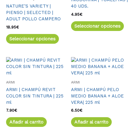
variantes.
varia
NATURE’S VARIETY |
40 UDS.
Las
Las
PIENSO | SELECTED |
opciones
opcio
4.95
€
ADULT POLLO CAMPERO
se
se
Seleccionar opciones
pueden
pued
18.95
€
elegir
elegir
Seleccionar opciones
en
en
la
la
página
págin
de
de
producto
produ
ARMI
ARMI
ARMI | CHAMPÚ REVIT
ARMI | CHAMPÚ PELO
COLOR SIN TINTURA | 225
MEDIO BANANA + ALOE
ml
VERA| 225 ml
7.90
€
6.50
€
Añadir al carrito
Añadir al carrito