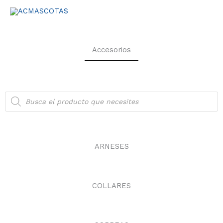
Ir
al
contenido
Accesorios
Búsqueda
de
productos
ARNESES
COLLARES