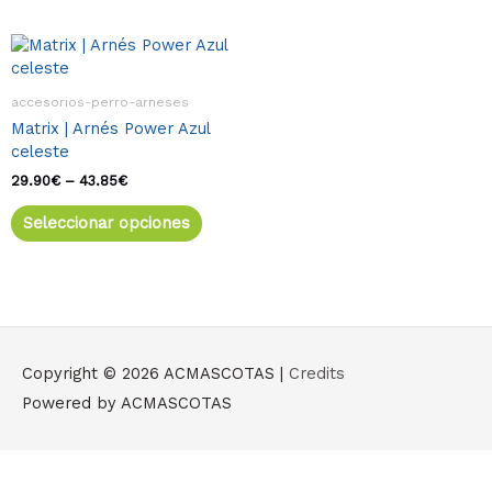
Rango
Este
de
producto
precios:
tiene
desde
accesorios-perro-arneses
múltiples
29.90€
Matrix | Arnés Power Azul
variantes.
hasta
celeste
43.85€
Las
opciones
29.90
€
–
43.85
€
se
Seleccionar opciones
pueden
elegir
en
la
página
de
producto
Copyright © 2026
ACMASCOTAS
|
Credits
Powered by
ACMASCOTAS