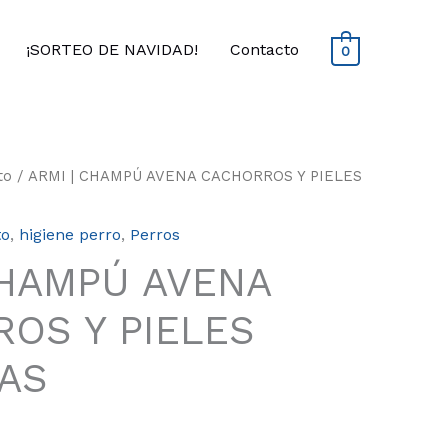
¡SORTEO DE NAVIDAD!
Contacto
0
Rango
to
/ ARMI | CHAMPÚ AVENA CACHORROS Y PIELES
de
precios:
to
,
higiene perro
,
Perros
desde
8.00€
CHAMPÚ AVENA
hasta
18.00€
OS Y PIELES
AS