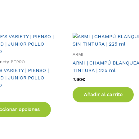
Este
producto
tiene
ARMI
múltiples
ariety PERRO
ARMI | CHAMPÚ BLANQUEA
variantes.
 VARIETY | PIENSO |
TINTURA | 225 ml
Las
D | JUNIOR POLLO
7.90
€
opciones
O
se
Añadir al carrito
pueden
elegir
ccionar opciones
en
la
página
de