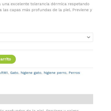
 una excelente tolerancia dérmica respetando
ta las capas más profundas de la piel. Previene y
arrito
ARMI
,
Gato
,
higiene gato
,
higiene perro
,
Perros
s profundas de la piel. Previene y calma