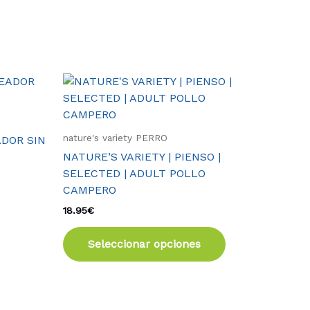
Este
producto
tiene
múltiples
nature's variety PERRO
DOR SIN
variantes.
NATURE’S VARIETY | PIENSO |
Las
SELECTED | ADULT POLLO
opciones
CAMPERO
se
18.95
€
pueden
elegir
Seleccionar opciones
en
la
página
de