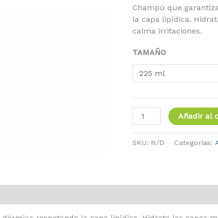
Champú que garantiza
la capa lipídica. Hidra
calma irritaciones.
TAMAÑO
Añadir al c
SKU:
N/D
Categorías:
érmica respetando la capa lipídica. Hidrata las capas má