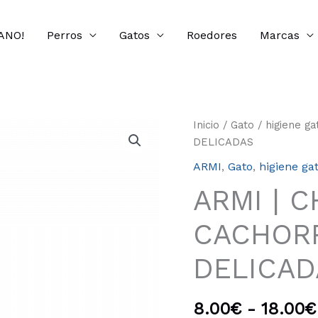
ANO!
Perros
Gatos
Roedores
Marcas
ARMI
Inicio
/
Gato
/
higiene ga
|
DELICADAS
CHAMPÚ
ARMI
,
Gato
,
higiene ga
AVENA
ARMI | 
CACHORROS
Y
CACHORR
PIELES
DELICADAS
DELICAD
cantidad
8.00
€
-
18.00
€