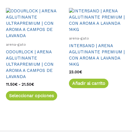
Rango
Este
de
producto
precios:
tiene
desde
múltiples
11.50€
variantes.
hasta
arena-gato
21.50€
Las
arena-gato
INTERSAND | ARENA
opciones
ODOURLOCK | ARENA
AGLUTINANTE PREMIUM |
se
AGLUTINANTE
CON AROMA A LAVANDA
pueden
ULTRAPREMIUM | CON
14KG
elegir
AROMA A CAMPOS DE
en
23.00
€
LAVANDA
la
Añadir al carrito
página
11.50
€
-
21.50
€
de
Seleccionar opciones
producto