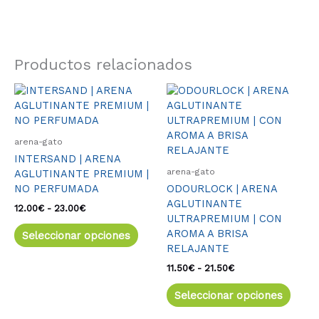
Productos relacionados
Rango
Este
Rango
Este
de
de
producto
produ
precios:
precios:
tiene
tiene
desde
desde
múltiples
múlti
12.00€
11.50€
arena-gato
variantes.
varia
hasta
hasta
INTERSAND | ARENA
23.00€
21.50€
Las
Las
arena-gato
AGLUTINANTE PREMIUM |
opciones
opcio
NO PERFUMADA
ODOURLOCK | ARENA
se
se
AGLUTINANTE
pueden
pued
12.00
€
-
23.00
€
ULTRAPREMIUM | CON
elegir
elegir
AROMA A BRISA
Seleccionar opciones
en
en
RELAJANTE
la
la
página
págin
11.50
€
-
21.50
€
de
de
Seleccionar opciones
producto
produ