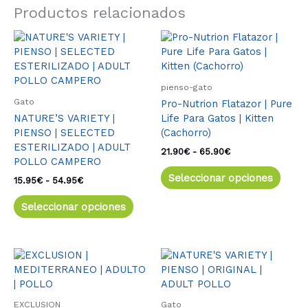
Productos relacionados
Rango
Este
Rango
Este
de
de
producto
produ
precios:
precios:
tiene
tiene
desde
desde
múltiples
múlti
15.95€
21.90€
pienso-gato
variantes.
varia
hasta
hasta
Gato
Pro-Nutrion Flatazor | Pure
54.95€
65.90€
Las
Las
NATURE’S VARIETY |
Life Para Gatos | Kitten
opciones
opcio
PIENSO | SELECTED
(Cachorro)
se
se
ESTERILIZADO | ADULT
pueden
pued
21.90
€
-
65.90
€
POLLO CAMPERO
elegir
elegir
Seleccionar opciones
en
en
15.95
€
-
54.95
€
la
la
Seleccionar opciones
página
págin
de
de
producto
produ
Este
produ
tiene
múlti
EXCLUSION
Gato