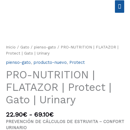
Ir
Men
al
contenido
prin
Rango
PRO-
de
NUTRITION
precios:
|
Inicio
/
Gato
/
pienso-gato
/ PRO-NUTRITION | FLATAZOR |
desde
FLATAZOR
Protect | Gato | Urinary
22.90€
|
hasta
pienso-gato
,
producto-nuevo
,
Protect
Protect
69.10€
|
PRO-NUTRITION |
Gato
|
FLATAZOR | Protect |
Urinary
cantidad
Gato | Urinary
22.90
€
-
69.10
€
PREVENCIÓN DE CÁLCULOS DE ESTRUVITA – CONFORT
URINARIO