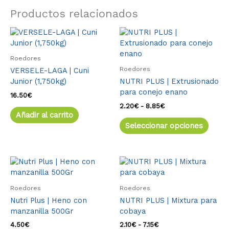
Productos relacionados
Rango
Este
de
produ
precios:
tiene
desde
Roedores
múlti
2.20€
Roedores
VERSELE-LAGA | Cuni
varia
hasta
Junior (1,750kg)
NUTRI PLUS | Extrusionado
8.85€
Las
para conejo enano
opcio
16.50
€
se
2.20
€
-
8.85
€
Añadir al carrito
pued
Seleccionar opciones
elegir
en
la
págin
Rango
Este
de
de
produ
precios:
produ
tiene
desde
Roedores
Roedores
múlti
2.10€
Nutri Plus | Heno con
NUTRI PLUS | Mixtura para
varia
hasta
manzanilla 500Gr
cobaya
7.15€
Las
opcio
4.50
€
2.10
€
-
7.15
€