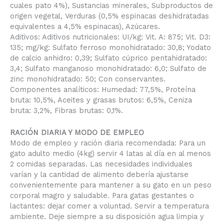
cuales pato 4%), Sustancias minerales, Subproductos de
origen vegetal, Verduras (0,5% espinacas deshidratadas
equivalentes a 4,5% espinacas), Azúcares.
Aditivos: Aditivos nutricionales: UI/kg: Vit. A: 875; Vit. D3:
135; mg/kg: Sulfato ferroso monohidratado: 30,8; Yodato
de calcio anhidro: 0,39; Sulfato cúprico pentahidratado:
3,4; Sulfato manganoso monohidratado: 6,0; Sulfato de
zinc monohidratado: 50; Con conservantes.
Componentes analíticos: Humedad: 77,5%, Proteína
bruta: 10,5%, Aceites y grasas brutos: 6,5%, Ceniza
bruta: 3,2%, Fibras brutas: 0,1%.
RACIÓN DIARIA Y MODO DE EMPLEO
Modo de empleo y ración diaria recomendada: Para un
gato adulto medio (4kg) servir 4 latas al día en al menos
2 comidas separadas. Las necesidades individuales
varían y la cantidad de alimento debería ajustarse
convenientemente para mantener a su gato en un peso
corporal magro y saludable. Para gatas gestantes o
lactantes: dejar comer a voluntad. Servir a temperatura
ambiente. Deje siempre a su disposición agua limpia y