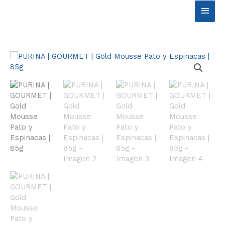
Ir
Men
al
contenido
princ
PURINA
|
GOURMET
|
Gold
Mousse
Pato
y
Espinacas
|
85g
cantidad