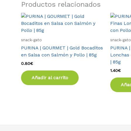
Productos relacionados
snack-gato
snack-gato
PURINA | GOURMET | Gold Bocaditos
PURINA |
en Salsa con Salmón y Pollo | 85g
Lonchas 
| 85g
0.80
€
1.40
€
Añadir al carrito
Añad