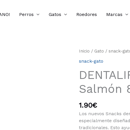
ANO!
Perros
Gatos
Roedores
Marcas
DENTALIFE
Inicio
/
Gato
/
snack-gat
PARA
snack-gato
GATO
DENTALI
|
Salmón
Salmón 
8x40g
cantidad
1.90
€
Los nuevos Snacks den
especialmente diseñad
tradicionales. Esto ay