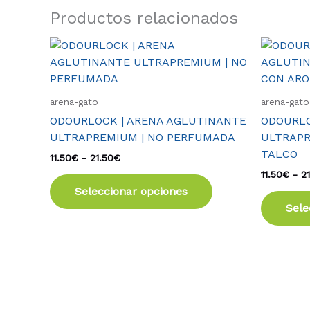
Productos relacionados
Rango
Este
de
producto
precios:
tiene
desde
11.50€
múltiples
arena-gato
arena-gato
hasta
variantes.
21.50€
ODOURLOCK | ARENA AGLUTINANTE
ODOURLO
Las
ULTRAPREMIUM | NO PERFUMADA
ULTRAPR
opciones
TALCO
11.50
€
-
21.50
€
se
11.50
€
-
2
pueden
Seleccionar opciones
elegir
Sele
en
la
página
de
producto