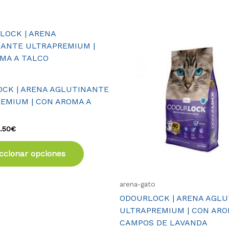
Rango
Rango
Este
de
de
producto
precios:
precios:
tiene
desde
desde
11.50€
11.50€
múltiples
hasta
hasta
variantes.
21.50€
21.50€
CK | ARENA AGLUTINANTE
Las
EMIUM | CON AROMA A
opciones
se
1.50
€
pueden
elegir
ccionar opciones
en
la
página
arena-gato
de
ODOURLOCK | ARENA AGL
producto
ULTRAPREMIUM | CON ARO
CAMPOS DE LAVANDA