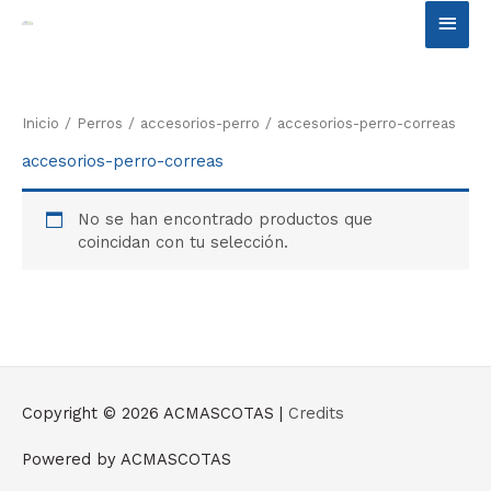
Ir
Men
al
contenido
princ
Inicio
/
Perros
/
accesorios-perro
/ accesorios-perro-correas
accesorios-perro-correas
No se han encontrado productos que
coincidan con tu selección.
Copyright © 2026
ACMASCOTAS
|
Credits
Powered by
ACMASCOTAS