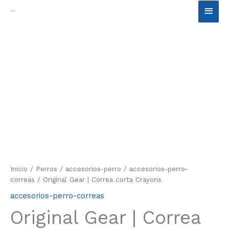
Ir
Men
al
contenido
princ
Inicio
/
Perros
/
accesorios-perro
/
accesorios-perro-
correas
/ Original Gear | Correa corta Crayons
accesorios-perro-correas
Original Gear | Correa