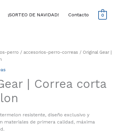
¡SORTEO DE NAVIDAD!
Contacto
0
ios-perro
/
accesorios-perro-correas
/ Original Gear |
n
eas
Gear | Correa corta
lon
ermelon resistente, diseño exclusivo y
n materiales de primera calidad, máxima
d.