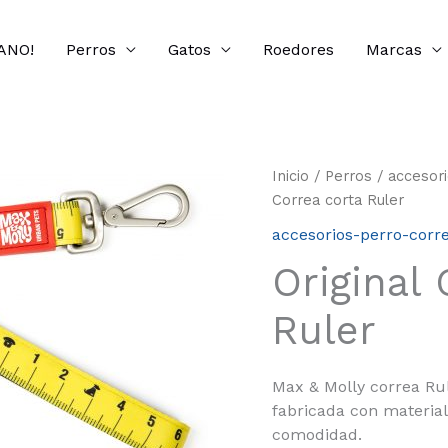
ANO!
Perros
Gatos
Roedores
Marcas
Inicio
/
Perros
/
accesor
Correa corta Ruler
accesorios-perro-corr
Original 
Ruler
Max & Molly correa Rul
fabricada con material
comodidad.