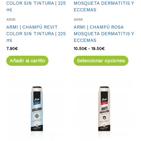
de
produ
precios:
tiene
desde
múlti
10.50€
ARMI
ARMI
varia
hasta
ARMI | CHAMPÚ REVIT
ARMI | CHAMPÚ ROSA
19.50€
Las
COLOR SIN TINTURA | 225
MOSQUETA DERMATITIS Y
opcio
ml
ECCEMAS
se
pued
7.90
€
10.50
€
-
19.50
€
elegir
Añadir al carrito
Seleccionar opciones
en
la
págin
de
produ