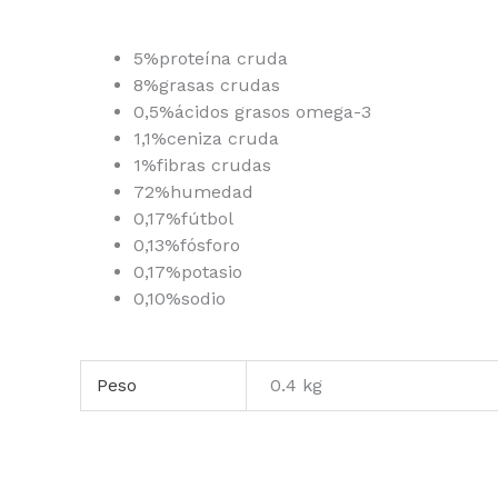
5%
proteína cruda
8%
grasas crudas
0,5%
ácidos grasos omega-3
1,1%
ceniza cruda
1%
fibras crudas
72%
humedad
0,17%
fútbol
0,13%
fósforo
0,17%
potasio
0,10%
sodio
Peso
0.4 kg