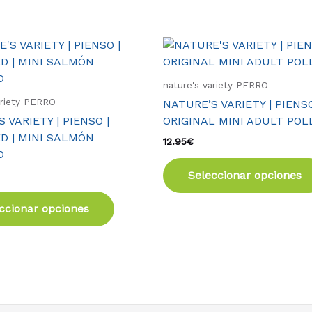
Este
producto
tiene
nature's variety PERRO
múltiples
ariety PERRO
NATURE’S VARIETY | PIENSO
variantes.
 VARIETY | PIENSO |
ORIGINAL MINI ADULT POL
Las
D | MINI SALMÓN
12.95
€
opciones
O
se
Seleccionar opciones
pueden
elegir
ccionar opciones
en
la
página
de
producto