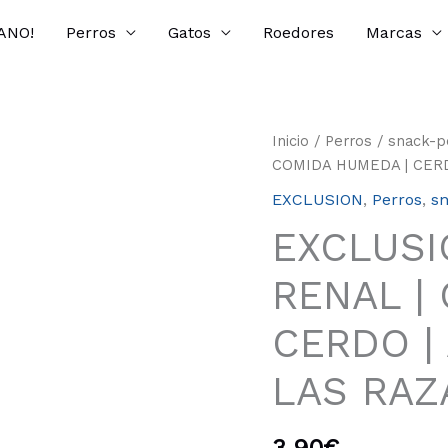
ANO!
Perros
Gatos
Roedores
Marcas
EXCLUSION
Inicio
/
Perros
/
snack-p
|
COMIDA HUMEDA | CER
VETERINARIA
EXCLUSION
,
Perros
,
sn
|
EXCLUSIO
RENAL
|
RENAL |
COMIDA
HUMEDA
CERDO |
|
CERDO
LAS RAZ
|
ADULTO
TODAS
3.90
€