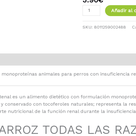
LAS
RAZAS
Añadir al c
cantidad
SKU:
8011259002488
C
 monoproteínas animales para perros con insuficiencia re
Renal es un alimento dietético con formulación monoprote
y conservado con tocoferoles naturales; representa la res
te nutricional de la función renal durante la insuficiencia
 ARROZ TODAS LAS RA