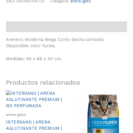
SKU:
5412087015733
Categoría:
arena-gato
Descripción
Arenero Moderna Mega Confy (extra cómodo).
Disponible color fucsia.
Medidas: 46 x 66 x 50 cm.
Productos relacionados
Rango
Este
Rango
Este
de
de
producto
produ
precios:
precios:
tiene
tiene
desde
desde
múltiples
múlti
12.00€
11.50€
arena-gato
variantes.
varia
hasta
hasta
INTERSAND | ARENA
23.00€
21.50€
Las
Las
AGLUTINANTE PREMIUM |
opciones
opcio