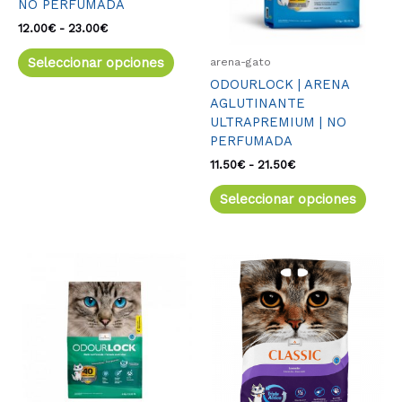
NO PERFUMADA
se
se
pueden
pued
12.00
€
-
23.00
€
elegir
elegir
Seleccionar opciones
arena-gato
en
en
ODOURLOCK | ARENA
la
la
AGLUTINANTE
página
págin
ULTRAPREMIUM | NO
de
de
PERFUMADA
producto
produ
11.50
€
-
21.50
€
Seleccionar opciones
Rango
Este
de
producto
precios:
tiene
desde
múltiples
11.50€
variantes.
hasta
21.50€
Las
opciones
se