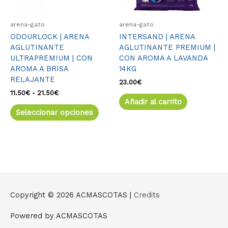
pueden
elegir
arena-gato
arena-gato
en
ODOURLOCK | ARENA
INTERSAND | ARENA
la
AGLUTINANTE
AGLUTINANTE PREMIUM |
página
ULTRAPREMIUM | CON
CON AROMA A LAVANDA
de
AROMA A BRISA
14KG
producto
RELAJANTE
23.00
€
11.50
€
-
21.50
€
Añadir al carrito
Seleccionar opciones
Copyright © 2026
ACMASCOTAS
|
Credits
Powered by
ACMASCOTAS