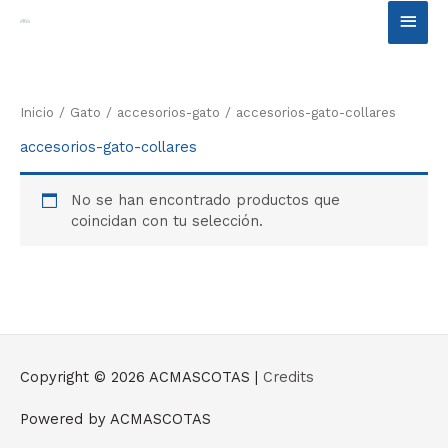
Ir
Men
al
contenido
princ
Inicio
/
Gato
/
accesorios-gato
/ accesorios-gato-collares
accesorios-gato-collares
No se han encontrado productos que
coincidan con tu selección.
Copyright © 2026
ACMASCOTAS
|
Credits
Powered by
ACMASCOTAS