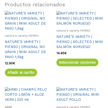
Productos relacionados
Este
produ
tiene
múlti
nature's variety PERRO
varia
nature's variety PERRO
NATURE’S VARIETY |
Las
NATURE’S VARIETY |
PIENSO | SELECTED | MINI
opcio
PIENSO | ORIGINAL NO
SALMÓN NORUEGO
se
GRAIN | MINI ADULT DE
pued
14.95
€
PAVO 1,5kg
elegir
Seleccionar opciones
en
12.95
€
la
Añadir al carrito
págin
de
produ
Este
produ
tiene
múlti
ARMI
nature's variety PERRO