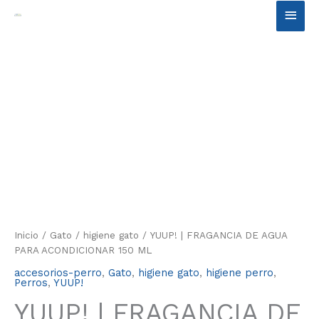
Ir
Men
al
contenido
princ
Inicio
/
Gato
/
higiene gato
/ YUUP! | FRAGANCIA DE AGUA
PARA ACONDICIONAR 150 ML
accesorios-perro
,
Gato
,
higiene gato
,
higiene perro
,
Perros
,
YUUP!
YUUP! | FRAGANCIA DE