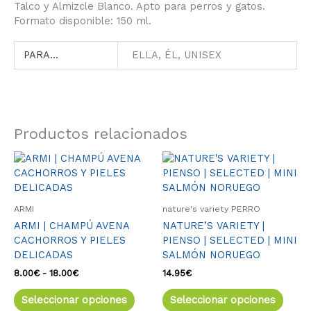
Talco y Almizcle Blanco. Apto para perros y gatos.
Formato disponible: 150 ml.
PARA...
ELLA, ÉL, UNISEX
Productos relacionados
Rango
Este
Este
de
producto
produ
precios:
tiene
tiene
desde
múltiples
múlti
8.00€
ARMI
nature's variety PERRO
variantes.
varia
hasta
ARMI | CHAMPÚ AVENA
NATURE’S VARIETY |
18.00€
Las
Las
CACHORROS Y PIELES
PIENSO | SELECTED | MINI
opciones
opcio
DELICADAS
SALMÓN NORUEGO
se
se
pueden
pued
8.00
€
-
18.00
€
14.95
€
elegir
elegir
Seleccionar opciones
Seleccionar opciones
en
en