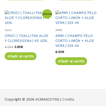
la
la
página
págin
de
de
El
El
¡Oferta!
precio
precio
producto
produ
original
actual
era:
es:
4.25€.
3.85€.
Gato
ARMI
CROCI | TOALLITAS ALOE
ARMI | CHAMPÚ PELO
Y CLOREXIDINA | 40 UDS.
CORTO LIMÓN + ALOE
VERA | 225 ml
4.25
€
3.85
€
6.50
€
Añadir al carrito
Añadir al carrito
Copyright © 2026
ACMASCOTAS
|
Credits