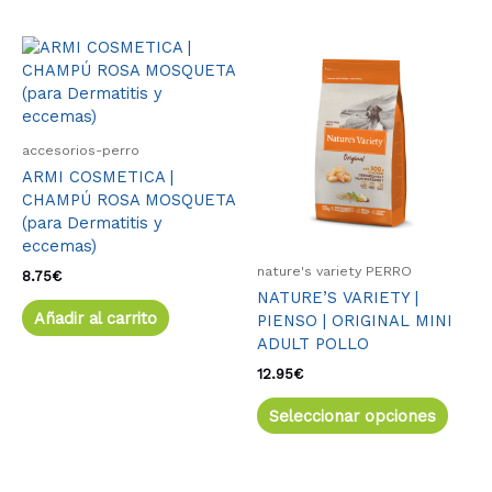
Este
produ
tiene
múlti
varia
accesorios-perro
Las
ARMI COSMETICA |
opcio
CHAMPÚ ROSA MOSQUETA
se
(para Dermatitis y
pued
eccemas)
elegir
nature's variety PERRO
en
8.75
€
NATURE’S VARIETY |
la
Añadir al carrito
PIENSO | ORIGINAL MINI
págin
ADULT POLLO
de
produ
12.95
€
Seleccionar opciones