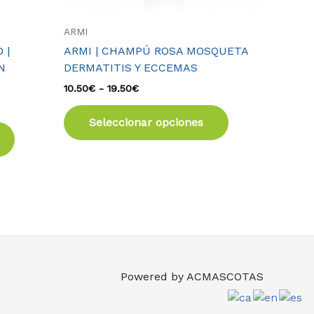
la
la
página
página
ARMI
de
de
 |
ARMI | CHAMPÚ ROSA MOSQUETA
producto
producto
N
DERMATITIS Y ECCEMAS
10.50
€
-
19.50
€
Seleccionar opciones
Powered by
ACMASCOTAS