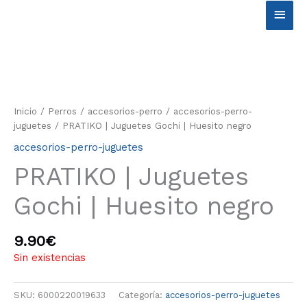
Ir
Men
al
contenido
princ
Inicio
/
Perros
/
accesorios-perro
/
accesorios-perro-
juguetes
/ PRATIKO | Juguetes Gochi | Huesito negro
accesorios-perro-juguetes
PRATIKO | Juguetes
Gochi | Huesito negro
9.90
€
Sin existencias
SKU:
6000220019633
Categoría:
accesorios-perro-juguetes