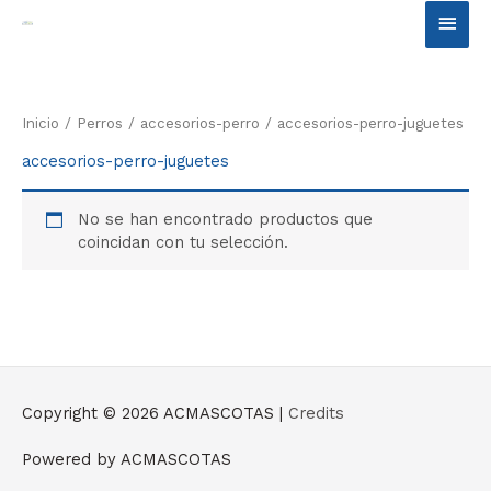
Ir
Men
al
contenido
princ
Inicio
/
Perros
/
accesorios-perro
/ accesorios-perro-juguetes
accesorios-perro-juguetes
No se han encontrado productos que
coincidan con tu selección.
Copyright © 2026
ACMASCOTAS
|
Credits
Powered by
ACMASCOTAS