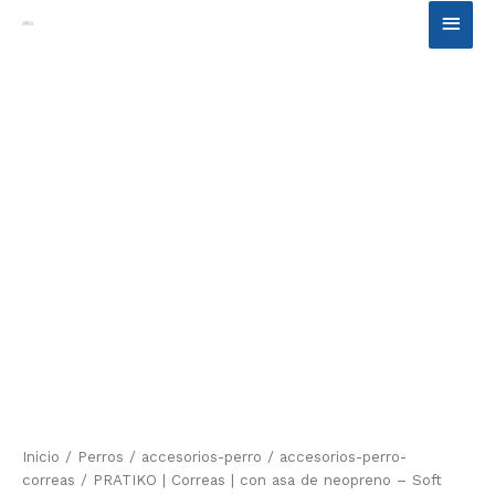
Ir
Men
al
contenido
princ
Inicio
/
Perros
/
accesorios-perro
/
accesorios-perro-
correas
/ PRATIKO | Correas | con asa de neopreno – Soft