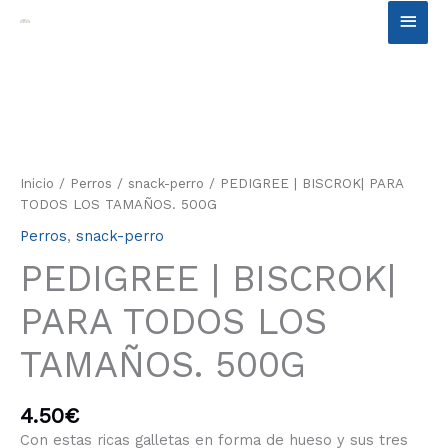
Ir
Men
al
contenido
princ
Inicio
/
Perros
/
snack-perro
/ PEDIGREE | BISCROK| PARA
TODOS LOS TAMAÑOS. 500G
Perros
,
snack-perro
PEDIGREE | BISCROK|
PARA TODOS LOS
TAMAÑOS. 500G
4.50
€
Con estas ricas galletas en forma de hueso y sus tres