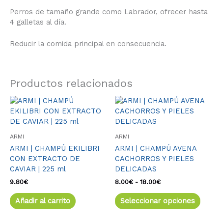
Perros de tamaño grande como Labrador, ofrecer hasta
4 galletas al día.
Reducir la comida principal en consecuencia.
Productos relacionados
Rango
Este
de
produ
precios:
tiene
desde
múlti
8.00€
ARMI
ARMI
varia
hasta
ARMI | CHAMPÚ EKILIBRI
ARMI | CHAMPÚ AVENA
18.00€
Las
CON EXTRACTO DE
CACHORROS Y PIELES
opcio
CAVIAR | 225 ml
DELICADAS
se
pued
9.80
€
8.00
€
-
18.00
€
elegir
Añadir al carrito
Seleccionar opciones
en
la