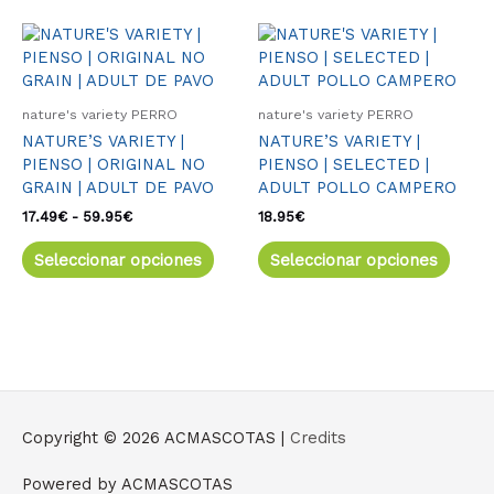
págin
de
Rango
Este
Este
de
produ
producto
produ
precios:
tiene
tiene
desde
múltiples
múlti
17.49€
nature's variety PERRO
nature's variety PERRO
variantes.
varia
hasta
NATURE’S VARIETY |
NATURE’S VARIETY |
59.95€
Las
Las
PIENSO | ORIGINAL NO
PIENSO | SELECTED |
opciones
opcio
GRAIN | ADULT DE PAVO
ADULT POLLO CAMPERO
se
se
pueden
pued
17.49
€
-
59.95
€
18.95
€
elegir
elegir
Seleccionar opciones
Seleccionar opciones
en
en
la
la
página
págin
de
de
producto
produ
Copyright © 2026
ACMASCOTAS
|
Credits
Powered by
ACMASCOTAS