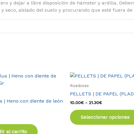
o y dejar a libre disposición de hámster y ardilla. Deben
y seco, aislado del suelo y procurando que esté fuera de l
Rango
de
precios:
Roedores
desde
PELLETS | DE PAPEL (PLA
10.00€
s | Heno con diente de león
hasta
10.00
€
-
21.30
€
21.30€
Seleccionar opciones
ir al carrito