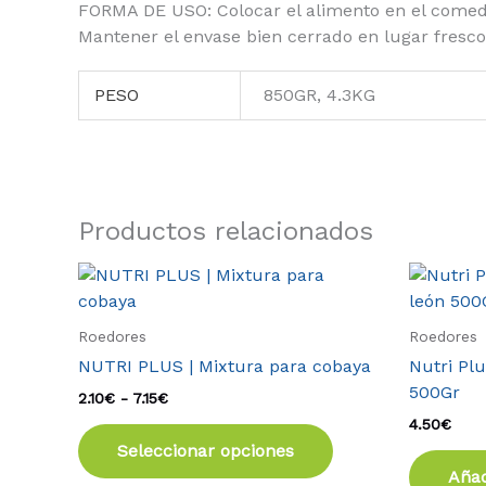
FORMA DE USO: Colocar el alimento en el comeder
Mantener el envase bien cerrado en lugar fresco 
PESO
850GR, 4.3KG
Productos relacionados
Rango
Este
de
producto
precios:
tiene
desde
Roedores
Roedores
2.10€
múltiples
NUTRI PLUS | Mixtura para cobaya
Nutri Plu
hasta
variantes.
7.15€
500Gr
2.10
€
-
7.15
€
Las
4.50
€
opciones
Seleccionar opciones
se
Añad
pueden