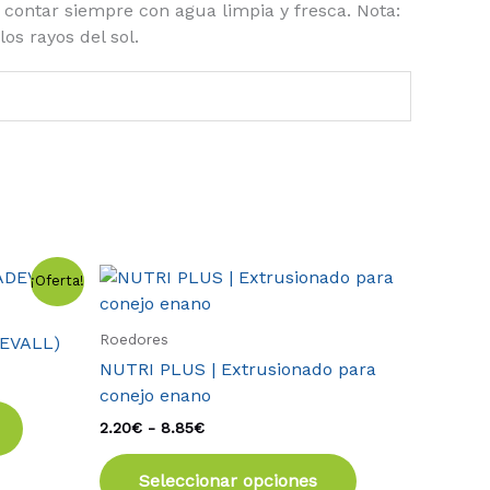
 contar siempre con agua limpia y fresca. Nota:
os rayos del sol.
Rango
Este
Este
¡Oferta!
de
producto
producto
precios:
tiene
tiene
desde
Roedores
DEVALL)
2.20€
múltiples
múltiples
NUTRI PLUS | Extrusionado para
hasta
variantes.
variantes.
8.85€
conejo enano
Las
Las
2.20
€
-
8.85
€
opciones
opciones
se
se
Seleccionar opciones
pueden
pueden