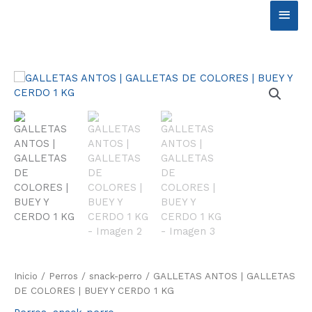
Ir
Men
al
contenido
princ
Inicio
/
Perros
/
snack-perro
/ GALLETAS ANTOS | GALLETAS
DE COLORES | BUEY Y CERDO 1 KG