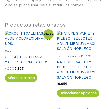
lugar fresco, limpio y seco. Este producto es un premio
y no se puede usar para sustituir una comida.
Productos relacionados
El
El
Este
¡Oferta!
precio
precio
produ
original
actual
tiene
era:
es:
múlti
4.25€.
3.85€.
Gato
varia
nature's variety PERRO
CROCI | TOALLITAS ALOE
Las
Y CLOREXIDINA | 40 UDS.
NATURE’S VARIETY |
opcio
PIENSO | SELECTED |
se
4.25
€
3.85
€
ADULT MEDIUM/MAXI
pued
SALMÓN NORUEGO
Añadir al carrito
elegir
en
19.95
€
la
Seleccionar opciones
págin
de
produ