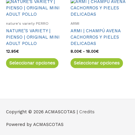
Este
Rango
Este
de
producto
produ
precios:
tiene
tiene
desde
múltiples
múlti
8.00€
nature's variety PERRO
ARMI
variantes.
varia
hasta
NATURE’S VARIETY |
ARMI | CHAMPÚ AVENA
18.00€
Las
Las
PIENSO | ORIGINAL MINI
CACHORROS Y PIELES
opciones
opcio
ADULT POLLO
DELICADAS
se
se
pueden
pued
12.95
€
8.00
€
-
18.00
€
elegir
elegir
Seleccionar opciones
Seleccionar opciones
en
en
la
la
página
págin
de
de
producto
produ
Copyright © 2026
ACMASCOTAS
|
Credits
Powered by
ACMASCOTAS