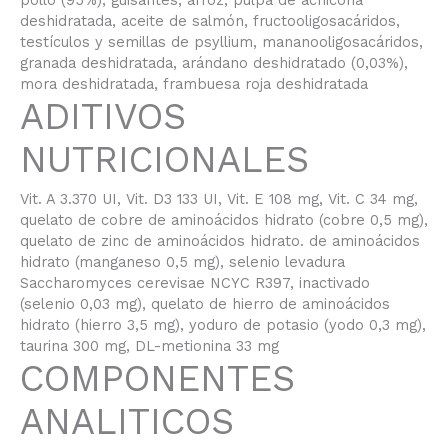
pollo (95%), guisantes, arroz, pulpa de achicoria
deshidratada, aceite de salmón, fructooligosacáridos,
testículos y semillas de psyllium, mananooligosacáridos,
granada deshidratada, arándano deshidratado (0,03%),
mora deshidratada, frambuesa roja deshidratada
ADITIVOS
NUTRICIONALES
Vit. A 3.370 UI, Vit. D3 133 UI, Vit. E 108 mg, Vit. C 34 mg,
quelato de cobre de aminoácidos hidrato (cobre 0,5 mg),
quelato de zinc de aminoácidos hidrato. de aminoácidos
hidrato (manganeso 0,5 mg), selenio levadura
Saccharomyces cerevisae NCYC R397, inactivado
(selenio 0,03 mg), quelato de hierro de aminoácidos
hidrato (hierro 3,5 mg), yoduro de potasio (yodo 0,3 mg),
taurina 300 mg, DL-metionina 33 mg
COMPONENTES
ANALITICOS