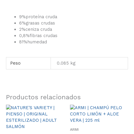
9%
proteína cruda
6%
grasas crudas
2%
ceniza cruda
0,8%
fibras crudas
81%
humedad
Peso
0.085 kg
Productos relacionados
Rango
Este
de
producto
precios:
tiene
desde
múltiples
13.95€
ARMI
variantes.
hasta