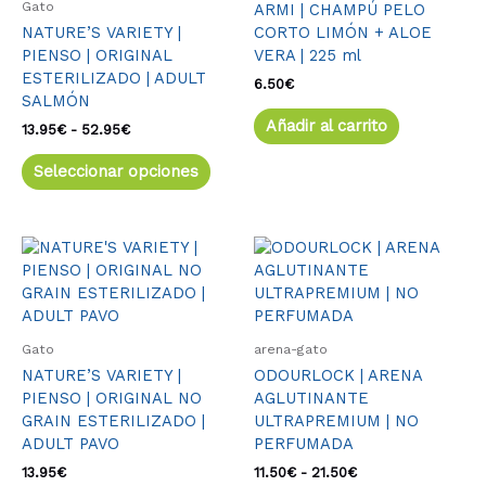
Gato
ARMI | CHAMPÚ PELO
52.95€
Las
NATURE’S VARIETY |
CORTO LIMÓN + ALOE
opciones
PIENSO | ORIGINAL
VERA | 225 ml
se
ESTERILIZADO | ADULT
pueden
6.50
€
SALMÓN
elegir
Añadir al carrito
en
13.95
€
-
52.95
€
la
Seleccionar opciones
página
de
producto
Este
Rango
Este
de
producto
produ
precios:
tiene
tiene
desde
múltiples
múlti
11.50€
variantes.
varia
hasta
Gato
arena-gato
21.50€
Las
Las
NATURE’S VARIETY |
ODOURLOCK | ARENA
opciones
opcio
PIENSO | ORIGINAL NO
AGLUTINANTE
se
se
GRAIN ESTERILIZADO |
ULTRAPREMIUM | NO
pueden
pued
ADULT PAVO
PERFUMADA
elegir
elegir
en
en
13.95
€
11.50
€
-
21.50
€