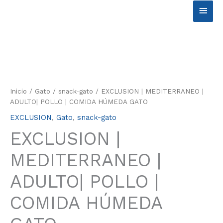
Ir
Men
al
contenido
princ
EXCLUSION
|
MEDITERRANEO
|
Inicio
/
Gato
/
snack-gato
/ EXCLUSION | MEDITERRANEO |
ADULTO|
ADULTO| POLLO | COMIDA HÚMEDA GATO
POLLO
EXCLUSION
,
Gato
,
snack-gato
|
COMIDA
EXCLUSION |
HÚMEDA
GATO
MEDITERRANEO |
cantidad
ADULTO| POLLO |
COMIDA HÚMEDA