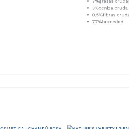
7%
grasas cruda
3%
ceniza cruda
0,5%
fibras crud
77%
humedad
Rango