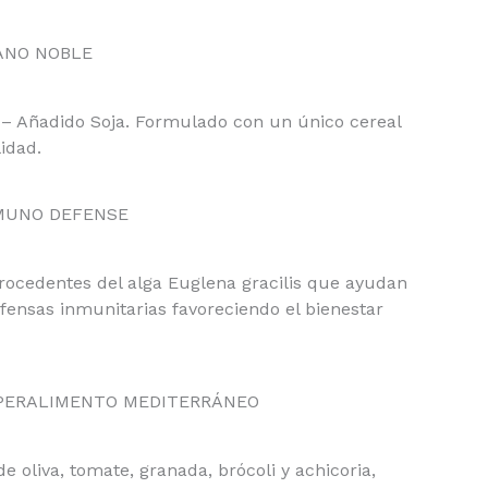
ANO NOBLE
 – Añadido Soja. Formulado con un único cereal
lidad.
MUNO DEFENSE
rocedentes del alga Euglena gracilis que ayudan
efensas inmunitarias favoreciendo el bienestar
PERALIMENTO MEDITERRÁNEO
e oliva, tomate, granada, brócoli y achicoria,