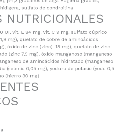
), β-1,3 glucanos de alga Euglena gracilis,
idigera, sulfato de condroitina
S NUTRICIONALES
 90 UI, Vit. E 84 mg, Vit. C 9 mg, sulfato cúprico
 1,9 mg), quelato de cobre de aminoácidos
), óxido de zinc (zinc). 18 mg), quelato de zinc
ado (zinc 7,9 mg), óxido manganoso (manganeso
manganeso de aminoácidos hidratado (manganeso
dio (selenio 0,05 mg), yoduro de potasio (yodo 0,5
so (hierro 30 mg)
ENTES
COS
da