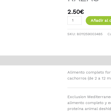
cantidad
2.50
€
Añadir al c
SKU:
8011259003485
C
Alimento completo for
cachorros (de 2 a 12 m
Exclusion Mediterran
alimento completo y e
proteína animal deshid