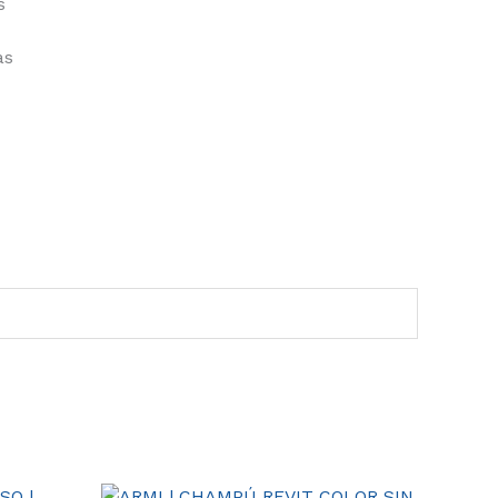
s
as
Este