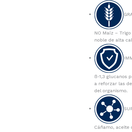
GR
NO Maíz – Trigo
noble de alta ca
IM
ß-1,3 glucanos p
a reforzar las d
del organismo.
SU
Cáñamo, aceite d