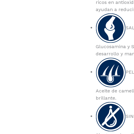
ricos en antioxi
ayudan a reducir
SA
Glucosamina y S
desarrollo y man
PE
Aceite de camel
brillante.
SI