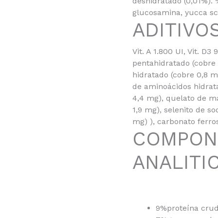
deshidratado (0,01%). %
glucosamina, yucca sch
ADITIVO
Vit. A 1.800 UI, Vit. D3
pentahidratado (cobre
hidratado (cobre 0,8 mg
de aminoácidos hidrat
4,4 mg), quelato de 
1,9 mg), selenito de so
mg) ), carbonato ferro
COMPON
ANALITI
9%
proteína cru