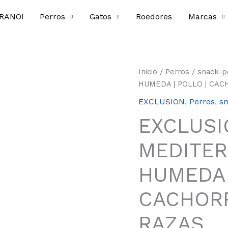
ERANO!
Perros
Gatos
Roedores
Marcas
EXCLUSION
Inicio
/
Perros
/
snack-p
|
HUMEDA | POLLO | CA
MEDITERRANEO
EXCLUSION
,
Perros
,
sn
|
EXCLUSI
COMIDA
HUMEDA
MEDITER
|
POLLO
HUMEDA 
|
CACHORRO
CACHOR
TODAS
LAS
RAZAS
RAZAS