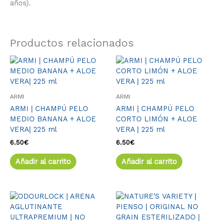
años).
Productos relacionados
ARMI
ARMI
ARMI | CHAMPÚ PELO
ARMI | CHAMPÚ PELO
MEDIO BANANA + ALOE
CORTO LIMÓN + ALOE
VERA| 225 ml
VERA | 225 ml
6.50
€
6.50
€
Añadir al carrito
Añadir al carrito
Rango
Este
Este
de
producto
produ
precios:
tiene
tiene
desde