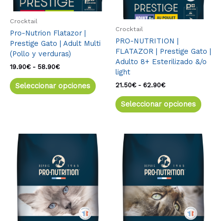
pueden
pued
elegir
elegir
Crocktail
en
en
Crocktail
Pro-Nutrion Flatazor |
la
la
PRO-NUTRITION |
Prestige Gato | Adult Multi
página
págin
FLATAZOR | Prestige Gato |
(Pollo y verduras)
de
de
Adulto 8+ Esterilizado &/o
producto
produ
19.90
€
-
58.90
€
light
21.50
€
-
62.90
€
Seleccionar opciones
Seleccionar opciones
Rango
Este
Rango
Este
de
de
producto
produ
precios:
precios:
tiene
tiene
desde
desde
múltiples
múlti
19.90€
21.50€
variantes.
varia
hasta
hasta
58.90€
59.90€
Las
Las
opciones
opcio
se
se