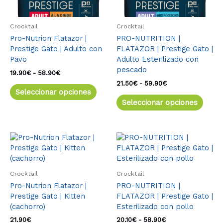
pueden
pued
elegir
elegir
en
en
Crocktail
Crocktail
la
la
Pro-Nutrion Flatazor |
PRO-NUTRITION |
página
págin
Prestige Gato | Adulto con
FLATAZOR | Prestige Gato |
de
de
Pavo
Adulto Esterilizado con
producto
produ
pescado
19.90
€
-
58.90
€
21.50
€
-
59.90
€
Seleccionar opciones
Seleccionar opciones
Este
Rango
Este
de
producto
produ
precios:
tiene
tiene
desde
múltiples
múlti
20.10€
Crocktail
Crocktail
variantes.
varia
hasta
Pro-Nutrion Flatazor |
PRO-NUTRITION |
58.90€
Las
Las
Prestige Gato | Kitten
FLATAZOR | Prestige Gato |
opciones
opcio
(cachorro)
Esterilizado con pollo
se
se
pueden
pued
21.90
€
20.10
€
-
58.90
€