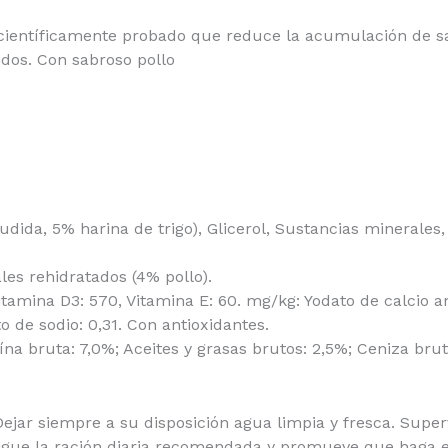
r; científicamente probado que reduce la acumulación de 
idos. Con sabroso pollo
dida, 5% harina de trigo), Glicerol, Sustancias minerale
es rehidratados (4% pollo).
 Vitamina D3: 570, Vitamina E: 60. mg/kg: Yodato de calcio
o de sodio: 0,31. Con antioxidantes.
 bruta: 7,0%; Aceites y grasas brutos: 2,5%; Ceniza bruta:
ar siempre a su disposición agua limpia y fresca. Superv
gue la ración diaria recomendada y promueve que haga eje