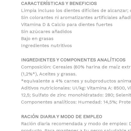
CARACTERÍSTICAS Y BENEFICIOS
Limpia incluso los dientes difíciles de alcanza
Sin colorantes ni aromatizantes artificiales añad
Vitamina D & Calcio para dientes fuertes
Sin azúcares añadidos
Bajo en grasas
Ingredientes nutritivos
INGREDIENTES Y COMPONENTES ANALÍTICOS
Composición: Cereales (60% harina de maíz extru
(1,2%*), Aceites y grasas.
*equivalente a 4% carnes y subproductos animal
Aditivos nutricionales: UI/kg: Vitamina A: 8500,
12,5; Sulfato de zinc monohidratado: 280; Selenit
Componentes analíticos: Humedad: 14,5%; Proteína
RACIÓN DIARIA Y MODO DE EMPLEO
Ración diaria recomendada y modo de empleo: Dej
producto. Para mantener a tu perro saludable si