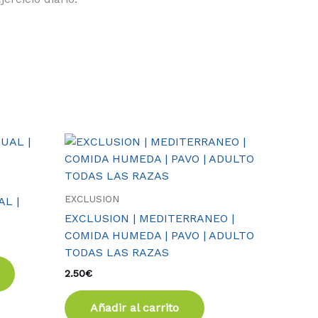
Este
producto
tiene
múltiples
EXCLUSION
L |
variantes.
EXCLUSION | MEDITERRANEO |
Las
COMIDA HUMEDA | PAVO | ADULTO
opciones
TODAS LAS RAZAS
se
2.50
€
pueden
elegir
Añadir al carrito
en