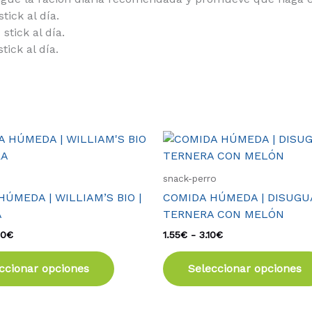
tick al día.
stick al día.
ick al día.
Rango
Rango
Este
de
de
producto
precios:
precios:
tiene
desde
desde
snack-perro
3.30€
1.55€
múltiples
ÚMEDA | WILLIAM’S BIO |
COMIDA HÚMEDA | DISUGUA
hasta
hasta
variantes.
4.10€
3.10€
A
TERNERA CON MELÓN
Las
10
€
1.55
€
-
3.10
€
opciones
se
ccionar opciones
Seleccionar opciones
pueden
elegir
en