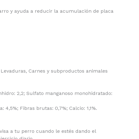
sarro y ayuda a reducir la acumulación de placa
s, Levaduras, Carnes y subproductos animales
 anhidro: 2,2; Sulfato manganoso monohidratado:
 4,5%; Fibras brutas: 0,7%; Calcio: 1,1%.
isa a tu perro cuando le estés dando el
rcicio diario.