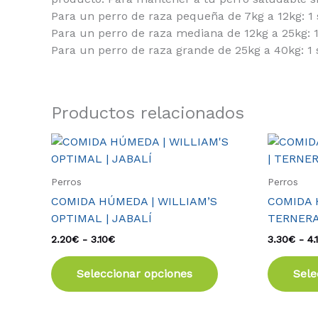
Para un perro de raza pequeña de 7kg a 12kg: 1 s
Para un perro de raza mediana de 12kg a 25kg: 1 
Para un perro de raza grande de 25kg a 40kg: 1 st
Productos relacionados
Rango
Este
de
producto
precios:
tiene
desde
Perros
Perros
2.20€
múltiples
COMIDA HÚMEDA | WILLIAM’S
COMIDA H
hasta
variantes.
3.10€
OPTIMAL | JABALÍ
TERNER
Las
2.20
€
-
3.10
€
3.30
€
-
4.
opciones
se
Seleccionar opciones
Sele
pueden
elegir
en