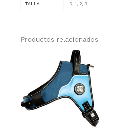
TALLA
0, 1, 2, 3
Productos relacionados
Rango
Este
de
producto
precios:
tiene
desde
29.90€
múltiples
hasta
variantes.
43.85€
Las
opciones
se
pueden
elegir
en
la