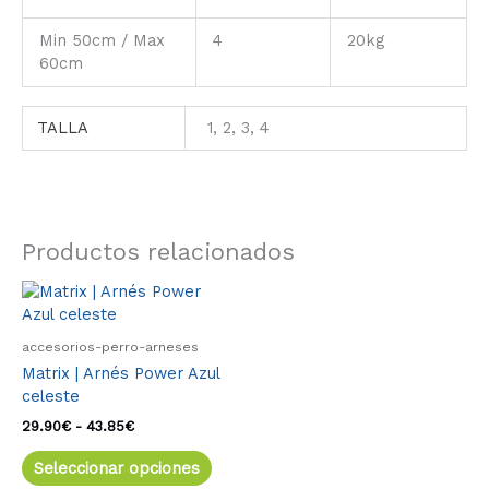
Min 50cm / Max
4
20kg
60cm
TALLA
1, 2, 3, 4
Productos relacionados
Rango
Este
de
producto
precios:
tiene
desde
accesorios-perro-arneses
múltiples
29.90€
Matrix | Arnés Power Azul
variantes.
hasta
celeste
43.85€
Las
opciones
29.90
€
-
43.85
€
se
Seleccionar opciones
pueden