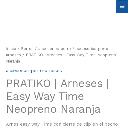
Ir
Men
al
contenido
princ
Inicio
/
Perros
/
accesorios-perro
/
accesorios-perro-
arneses
/ PRATIKO | Arneses | Easy Way Time Neopreno
Naranja
accesorios-perro-arneses
PRATIKO | Arneses |
Easy Way Time
Neopreno Naranja
Arnés easy way Time con cierre de clip en el pecho