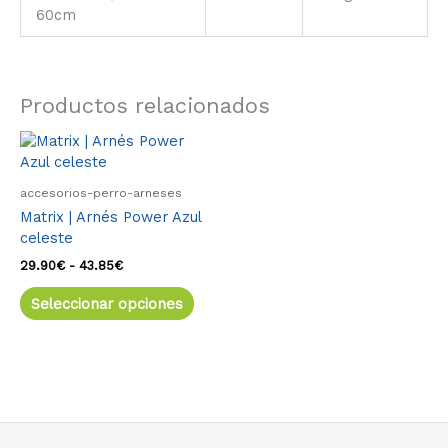
60cm
Productos relacionados
Rango
Este
de
producto
precios:
tiene
desde
accesorios-perro-arneses
múltiples
29.90€
Matrix | Arnés Power Azul
variantes.
hasta
celeste
43.85€
Las
opciones
29.90
€
-
43.85
€
se
Seleccionar opciones
pueden
elegir
en
la
página
de
producto