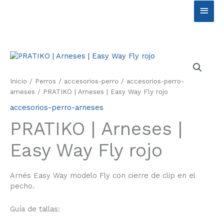
Ir
Men
al
contenido
princ
Inicio
/
Perros
/
accesorios-perro
/
accesorios-perro-
arneses
/ PRATIKO | Arneses | Easy Way Fly rojo
accesorios-perro-arneses
PRATIKO | Arneses |
Easy Way Fly rojo
Arnés Easy Way modelo Fly con cierre de clip en el
pecho.
Guía de tallas: