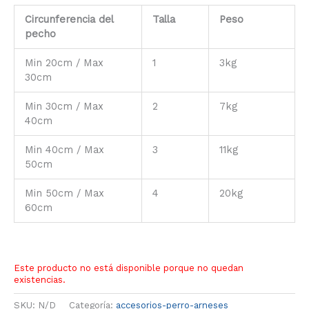
Circunferencia del
Talla
Peso
pecho
Min 20cm / Max
1
3kg
30cm
Min 30cm / Max
2
7kg
40cm
Min 40cm / Max
3
11kg
50cm
Min 50cm / Max
4
20kg
60cm
Este producto no está disponible porque no quedan
existencias.
SKU:
N/D
Categoría:
accesorios-perro-arneses