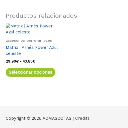
Productos relacionados
Rango
Este
de
producto
precios:
tiene
desde
accesorios-perro-arneses
múltiples
29.90€
Matrix | Arnés Power Azul
variantes.
hasta
celeste
43.85€
Las
opciones
29.90
€
-
43.85
€
se
Seleccionar opciones
pueden
elegir
en
la
página
de
producto
Copyright © 2026
ACMASCOTAS
|
Credits