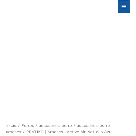
Ir
Men
al
contenido
princ
Inicio
/
Perros
/
accesorios-perro
/
accesorios-perro-
arneses
/ PRATIKO | Arneses | Active Air Net clip Azul