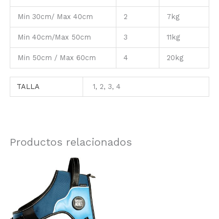
Min 30cm/ Max 40cm
2
7kg
Min 40cm/Max 50cm
3
11kg
Min 50cm / Max 60cm
4
20kg
TALLA
1, 2, 3, 4
Productos relacionados
Rango
Este
de
producto
precios:
tiene
desde
múltiples
29.90€
variantes.
hasta
43.85€
Las