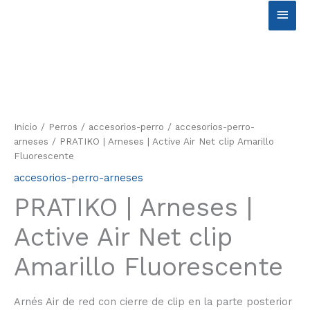
Ir
Men
al
contenido
princ
Inicio
/
Perros
/
accesorios-perro
/
accesorios-perro-
arneses
/ PRATIKO | Arneses | Active Air Net clip Amarillo
Fluorescente
accesorios-perro-arneses
PRATIKO | Arneses |
Active Air Net clip
Amarillo Fluorescente
Arnés Air de red con cierre de clip en la parte posterior