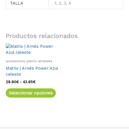
TALLA
1, 2, 3, 4
Productos relacionados
Rango
Este
de
producto
precios:
tiene
desde
accesorios-perro-arneses
múltiples
29.90€
Matrix | Arnés Power Azul
variantes.
hasta
celeste
43.85€
Las
opciones
29.90
€
-
43.85
€
se
Seleccionar opciones
pueden
elegir
en
la
página
de