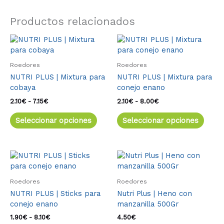
Productos relacionados
Rango
Este
Rango
Este
de
de
producto
produ
precios:
precios:
tiene
tiene
desde
desde
Roedores
Roedores
múltiples
múlti
2.10€
2.10€
NUTRI PLUS | Mixtura para
NUTRI PLUS | Mixtura para
variantes.
varia
hasta
hasta
cobaya
conejo enano
7.15€
8.00€
Las
Las
opciones
opcio
2.10
€
-
7.15
€
2.10
€
-
8.00
€
se
se
Seleccionar opciones
Seleccionar opciones
pueden
pued
elegir
elegir
en
en
la
la
Rango
Este
de
página
págin
producto
precios:
de
de
tiene
desde
Roedores
Roedores
producto
produ
múltiples
1.90€
NUTRI PLUS | Sticks para
Nutri Plus | Heno con
variantes.
hasta
conejo enano
manzanilla 500Gr
8.10€
Las
opciones
1.90
€
-
8.10
€
4.50
€